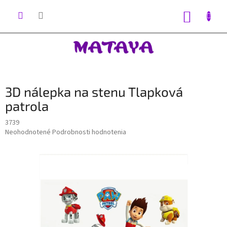
Prejsť
na
NÁKUP
obsah
KOŠÍK
3D nálepka na stenu Tlapková
patrola
3739
Priemerné
Neohodnotené
Podrobnosti hodnotenia
hodnotenie
produktu
je
0,0
z
5
hviezdičiek.