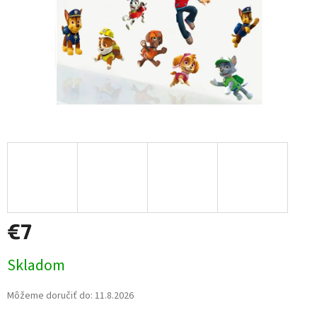
€7
Jednotková
Skladom
cena:
Môžeme doručiť do:
11.8.2026