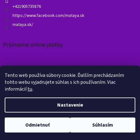
+421905735876
https://www.facebook.com/mataya.sk
mataya.sk/
Prijímame online platby
Tento web používa súbory cookie. Ďalším prechádzaním
tohto webu vyjadrujete súhlas s ich používaním. Viac
informácií
tu
.
Vytvoril Shoptet
Nastavenie
Copyright 2026
Mataya.sk
. Všetky práva vyhradené.
Upraviť
Odmietnuť
Súhlasím
nastavenie cookies