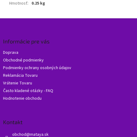
Hmotnosť
:
0.25 kg
Z
á
p
ä
Informácie pre vás
t
Doprava
i
Obchodné podmienky
e
Podmienky ochrany osobných údajov
Reklamácia Tovaru
Vrátenie Tovaru
Často kladené otázky - FAQ
Hodnotenie obchodu
Kontakt
obchod
@
mataya.sk