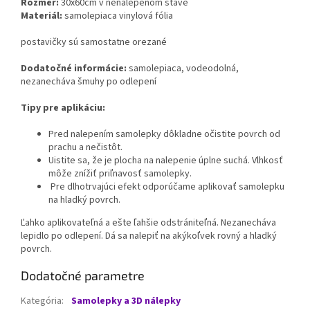
Rozmer:
30x60cm v nenalepenom stave
Materiál:
samolepiaca vinylová fólia
postavičky sú samostatne orezané
Dodatočné informácie:
samolepiaca, vodeodolná,
nezanecháva šmuhy po odlepení
Tipy pre aplikáciu:
Pred nalepením samolepky dôkladne očistite povrch od
prachu a nečistôt.
Uistite sa, že je plocha na nalepenie úplne suchá. Vlhkosť
môže znížiť priľnavosť samolepky.
Pre dlhotrvajúci efekt odporúčame aplikovať samolepku
na hladký povrch.
Ľahko aplikovateľná a ešte ľahšie odstrániteľná. Nezanecháva
lepidlo po odlepení. Dá sa nalepiť na akýkoľvek rovný a hladký
povrch.
Dodatočné parametre
Kategória
:
Samolepky a 3D nálepky