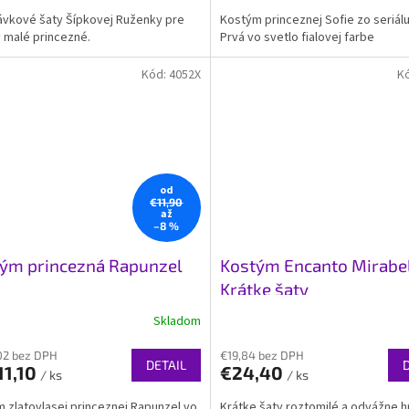
5,0
vkové šaty Šípkovej Ruženky pre
Kostým princeznej Sofie zo seriálu
z
 malé princezné.
Prvá vo svetlo fialovej farbe
5
ičiek.
hviezdičiek.
Kód:
4052X
K
od
€11,90
až
–8 %
ým princezná Rapunzel
Kostým Encanto Mirabe
Krátke šaty
Skladom
02 bez DPH
€19,84 bez DPH
DETAIL
11,10
€24,40
/ ks
/ ks
 zlatovlasej princeznej Rapunzel vo
Krátke šaty roztomilé a odvážne h