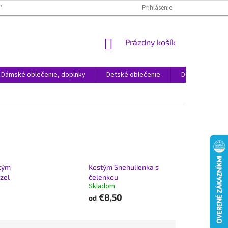
NÝCH ÚDAJOV
REKLAMÁCIA TOVARU
VRÁTENIE TOVARU
Prihlásenie
ČAST
NÁKUPNÝ
Prázdny košík
KOŠÍK
Dámské oblečenie, doplnky
Detské oblečenie
Domácnosť
tým
Kostým Snehulienka s
zel
čelenkou
Skladom
€8,50
od