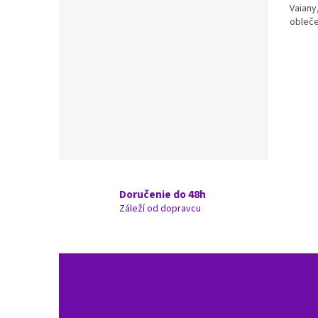
Vaiany
obleče
Doručenie do 48h
Záleží od dopravcu
Z
á
p
ä