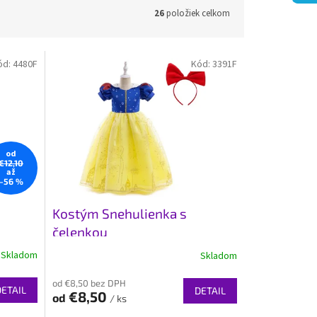
26
položiek celkom
ód:
4480F
Kód:
3391F
od
€12,10
až
–56 %
Kostým Snehulienka s
čelenkou
Skladom
Skladom
od €8,50 bez DPH
DETAIL
DETAIL
€8,50
od
/ ks