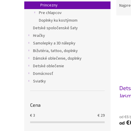
a
Princezny
Najpre
d
Pre chlapcov
e
Doplnky ku kostýmom
V
n
Detské spoločenské šaty
ý
i
Hračky
p
e
i
p
Samolepky a 3D nálepky
s
r
Bižutéria, tattoo, doplnky
p
o
Dámské oblečenie, doplnky
r
d
Detské oblečenie
o
u
Domácnosť
d
k
Sviatky
u
t
Dets
k
o
t
v
Jasm
o
Cena
v
€
3
€
29
od €6 
€
od