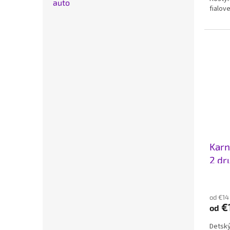
auto
fialove
Karn
2 dr
od €14
€
od
Detský