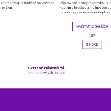
, reprezentujúci tradičné polynézske
inšpirované Disney rozprávkou. El
nie žien.
kostým s brošňou a možnosťou do
o čarovné princeznovské doplnky.
NAČÍTAŤ 12 ĎALŠÍCH
S
1
3
O
t
r
v
HORE
á
l
n
á
k
d
o
a
v
c
a
Overené zákazníkmi
i
n
140+ pozitívnych recenzií
e
i
e
p
r
v
k
y
v
ý