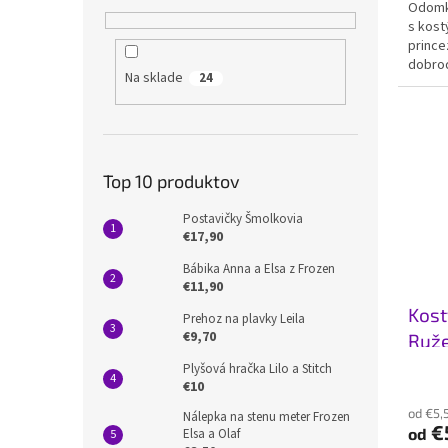
Odomkn
s kost
prince
dobrod
Na sklade
24
za roh
Top 10 produktov
Postavičky Šmolkovia
€17,90
Bábika Anna a Elsa z Frozen
€11,90
Kost
Prehoz na plavky Leila
€9,70
Ruž
Plyšová hračka Lilo a Stitch
Priem
€10
hodno
od €5,
produ
Nálepka na stenu meter Frozen
€
od
Elsa a Olaf
je