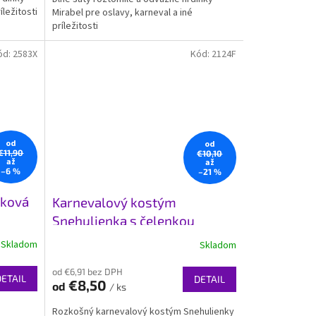
íležitosti
Mirabel pre oslavy, karneval a iné
príležitosti
ód:
2583X
Kód:
2124F
od
od
€11,90
€10,10
až
až
–6 %
–21 %
pková
Karnevalový kostým
Snehulienka s čelenkou
Skladom
Skladom
od €6,91 bez DPH
DETAIL
DETAIL
€8,50
od
/ ks
Rozkošný karnevalový kostým Snehulienky