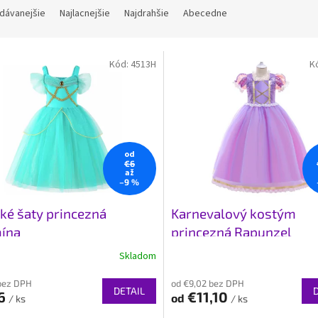
dávanejšie
Najlacnejšie
Najdrahšie
Abecedne
Kód:
4513H
K
od
€6
až
–9 %
ké šaty princezná
Karnevalový kostým
ína
princezná Rapunzel
Skladom
bez DPH
od €9,02 bez DPH
DETAIL
6
€11,10
od
/ ks
/ ks