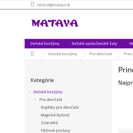
Prejsť
obchod@mataya.sk
na
obsah
Detské kostýmy
Detské spoločenské šaty
H
Domov
Detské kostýmy
Pre dievčatá
Prin
B
Pri
o
Preskočiť
č
Kategórie
kategórie
Najpr
n
ý
Detské kostýmy
p
Pre dievčatá
a
Doplnky pre dievčatá
n
e
Magické bytosti
l
Zvieratká
Fiktivné postavy
R