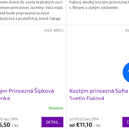
ite dvere do sveta Arabských nocí
Fialový destký kostým princeznej
ýmom princeznej Jazmíny. Vaša malá
s flitrami a zlatým zdobením.
zná bude pripravená na nové
ružstvá a priateľstvá, ktoré čakajú
om.
Kód:
4097J
K
ým Princezná Šípková
Kostým princezná Sofia
enka
Svetlo Fialová
Skladom
erné
Priemerné
tenie
hodnotenie
50 bez DPH
od €9,02 bez DPH
ktu
produktu
DETAIL
5,50
€11,10
od
je
/ ks
/ ks