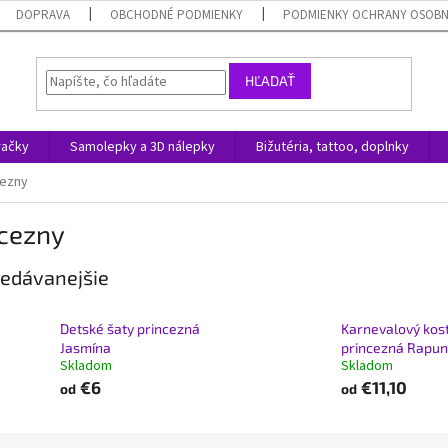
DOPRAVA
OBCHODNÉ PODMIENKY
PODMIENKY OCHRANY OSOB
HĽADAŤ
račky
Samolepky a 3D nálepky
Bižutéria, tattoo, doplnky
cezny
ncezny
edávanejšie
Detské šaty princezná
Karnevalový kos
Jasmína
princezná Rapun
Skladom
Skladom
€6
€11,10
od
od