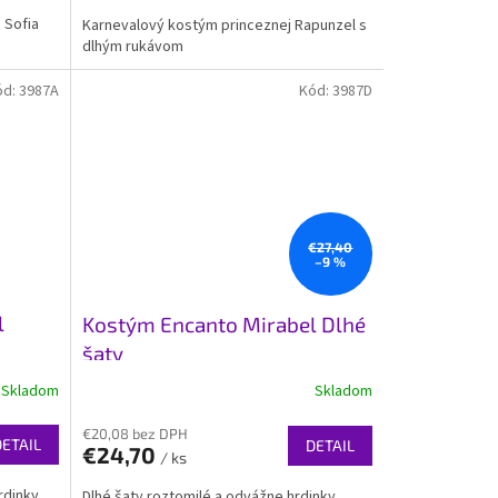
 Sofia
Karnevalový kostým princeznej Rapunzel s
dlhým rukávom
ód:
3987A
Kód:
3987D
€27,40
–9 %
l
Kostým Encanto Mirabel Dlhé
šaty
Skladom
Skladom
€20,08 bez DPH
DETAIL
DETAIL
€24,70
/ ks
rdinky
Dlhé šaty roztomilé a odvážne hrdinky