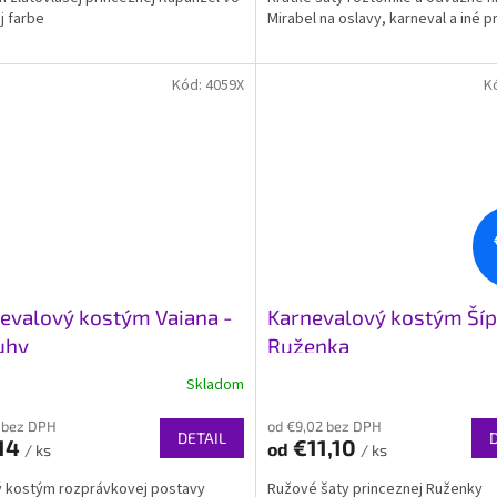
j farbe
Mirabel na oslavy, karneval a iné pr
Kód:
4059X
K
evalový kostým Vaiana -
Karnevalový kostým Ší
uhy
Ruženka
Skladom
 bez DPH
od €9,02 bez DPH
DETAIL
14
€11,10
od
/ ks
/ ks
 kostým rozprávkovej postavy
Ružové šaty princeznej Ruženky