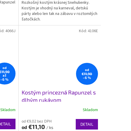
 Rapunzel
Rozkošný kostým krásnej Snehulienky.
Kostým je vhodný na karneval, detskú
párty alebo len tak na zábavu v roztomilých
šatočkách.
ód:
4066J
Kód:
4106E
od
od
€11,90
€11,90
až
–6 %
–6 %
Kostým princezná Rapunzel s
dlhým rukávom
Skladom
Skladom
od €9,02 bez DPH
DETAIL
DETAIL
€11,10
od
/ ks