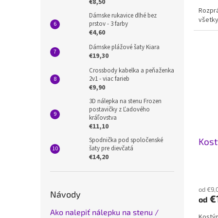
€8,50
5,0
Rozprá
z
Dámske rukavice dlhé bez
všetky
5
prstov - 3 farby
hviezd
€4,60
Dámske plážové šaty Kiara
€19,30
Crossbody kabelka a peňaženka
2v1 - viac farieb
€9,90
3D nálepka na stenu Frozen
postavičky z Ľadového
kráľovstva
€11,10
Spodnička pod spoločenské
Kost
šaty pre dievčatá
€14,20
od €9,
Návody
€
od
Ako nalepiť nálepku na stenu /
Kostým