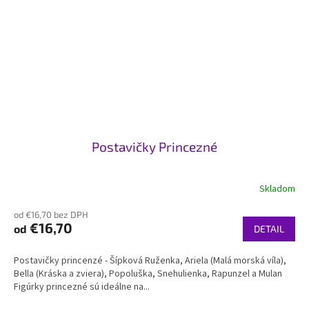
Postavičky Princezné
Skladom
Priemerné
hodnotenie
od €16,70 bez DPH
produktu
€16,70
od
je
DETAIL
5,0
z
Postavičky princenzé - Šípková Ruženka, Ariela (Malá morská víla),
5
Bella (Kráska a zviera), Popoluška, Snehulienka, Rapunzel a Mulan
hviezdičiek.
Figúrky princezné sú ideálne na...