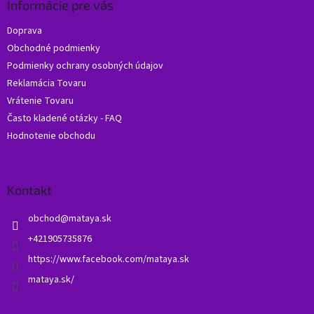
ä
Informácie pre vás
t
Doprava
i
Obchodné podmienky
e
Podmienky ochrany osobných údajov
Reklamácia Tovaru
Vrátenie Tovaru
Často kladené otázky - FAQ
Hodnotenie obchodu
Kontakt
obchod
@
mataya.sk
+421905735876
https://www.facebook.com/mataya.sk
mataya.sk/