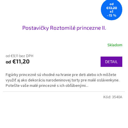
od
€13,20
až
–15 %
Postavičky Roztomilé princezne II.
Skladom
od €9,11 bez DPH
€11,20
od
DETAIL
Figúrky princezné sú vhodné na hranie pre deti alebo ich môžete
využiť aj ako dekoráciu narodeninovej torty pre malé oslávenkyne.
Potešte vaše malé princezné s ich obľúbenými...
Kód:
3540A