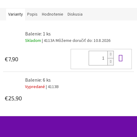
Varianty
Popis
Hodnotenie
Diskusia
Balenie: 1 ks
Skladom
| 4113A
Môžeme doručiť do:
10.8.2026
Do 
€7,90
Balenie: 6 ks
Vypredané
| 4113B
€25,90
Z
á
p