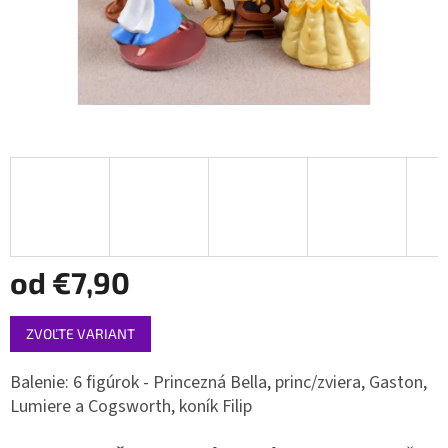
od
€7,90
Jednotková
ZVOĽTE VARIANT
cena:
Balenie: 6 figúrok - Princezná Bella, princ/zviera, Gaston,
Lumiere a Cogsworth, koník Filip