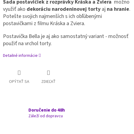
Sada postavičiek z rozprávky
Kráska a Zviera
možno
využiť ako
dekoráciu
narodeninovej torty
aj
na hranie
.
P
otešte
svojich najmenších s ich obľúbenými
postavičkami z filmu
Kráska a Zviera.
Postavička Bella je aj ako samostatný variant - možnosť
použiť na vrchol torty.
Detailné informácie
OPÝTAŤ SA
ZDIEĽAŤ
Doručenie do 48h
Záleží od dopravcu