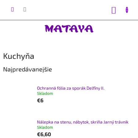
Prejsť
na
NÁKUP
obsah
KOŠÍK
Kuchyňa
Najpredávanejšie
Ochranná fólia za sporák Delfíny II.
Skladom
€6
Nálepka na stenu, nábytok, skriňa Jarný trávnik
Skladom
€6,60