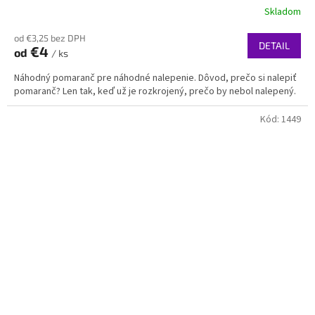
Skladom
od €3,25 bez DPH
DETAIL
€4
od
/ ks
Náhodný pomaranč pre náhodné nalepenie. Dôvod, prečo si nalepiť
pomaranč? Len tak, keď už je rozkrojený, prečo by nebol nalepený.
Kód:
1449