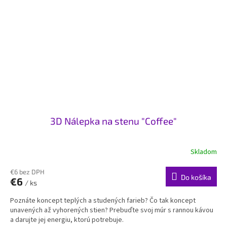
3D Nálepka na stenu "Coffee"
Skladom
€6 bez DPH
Do košíka
€6
/ ks
Poznáte koncept teplých a studených farieb? Čo tak koncept
unavených až vyhorených stien? Prebuďte svoj múr s rannou kávou
a darujte jej energiu, ktorú potrebuje.