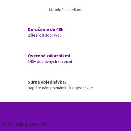
11
položiek celkom
O
v
l
á
Doručenie do 48h
d
Záleží od dopravcu
a
c
i
Overené zákazníkmi
e
140+ pozitívnych recenzií
p
r
v
k
Súrna objednávka?
y
Napíšte nám poznámku k objednávke.
v
ý
p
Z
i
á
s
p
u
ä
Informácie pre vás
t