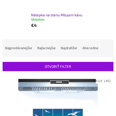
Nálepka na stenu Milujem kávu
Skladom
€4
R
a
Najpredávanejšie
Najlacnejšie
Najdrahšie
Abecedne
d
e
n
OTVORIŤ FILTER
i
e
V
Kód:
1462
p
ý
r
p
o
i
d
s
u
p
k
r