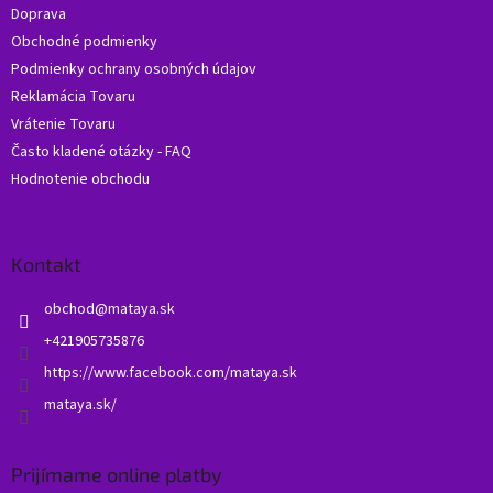
Doprava
i
Obchodné podmienky
e
Podmienky ochrany osobných údajov
Reklamácia Tovaru
Vrátenie Tovaru
Často kladené otázky - FAQ
Hodnotenie obchodu
Kontakt
obchod
@
mataya.sk
+421905735876
https://www.facebook.com/mataya.sk
mataya.sk/
Prijímame online platby