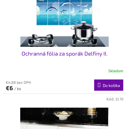
t
o
o
d
v
u
k
t
o
v
Ochranná fólia za sporák Delfíny II.
Skladom
€4,88 bez DPH
Do košíka
€6
/ ks
Kód:
3170