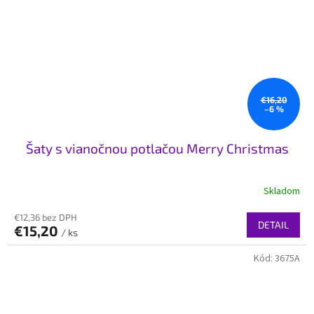
€16,20
–6 %
Šaty s vianočnou potlačou Merry Christmas
Skladom
€12,36 bez DPH
DETAIL
€15,20
/ ks
Kód:
3675A