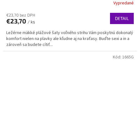
Vypredané
€23,70 bez DPH
DETAIL
€23,70
/ ks
Ležérne mäkké plážové šaty voľného strihu Vám poskytnú dokonalý
komfort nielen na plavky ale kľudne aj na kraťasy. Buďte sexi a in a
zároveň sa budete cítiť...
Kód:
1665G