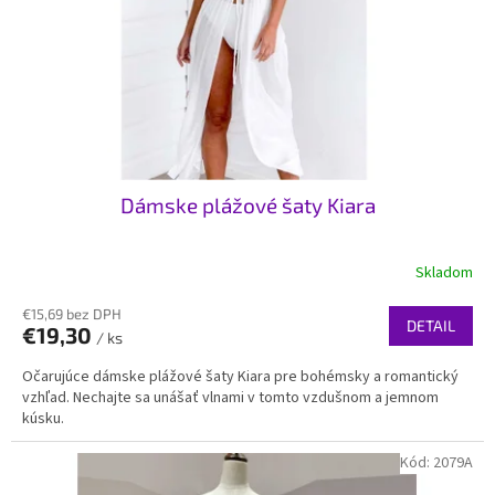
t
o
o
d
v
u
k
t
o
v
Dámske plážové šaty Kiara
Skladom
€15,69 bez DPH
DETAIL
€19,30
/ ks
Očarujúce dámske plážové šaty Kiara pre bohémsky a romantický
vzhľad. Nechajte sa unášať vlnami v tomto vzdušnom a jemnom
kúsku.
Kód:
2079A