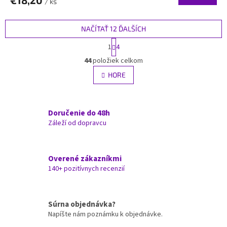
€18,20
/ ks
NAČÍTAŤ 12 ĎALŠÍCH
S
1
4
t
O
r
44
položiek celkom
v
á
l
HORE
n
á
k
d
o
v
a
a
Doručenie do 48h
c
n
i
Záleží od dopravcu
i
e
e
p
r
Overené zákazníkmi
v
140+ pozitívnych recenzií
k
y
v
ý
Súrna objednávka?
p
Napíšte nám poznámku k objednávke.
i