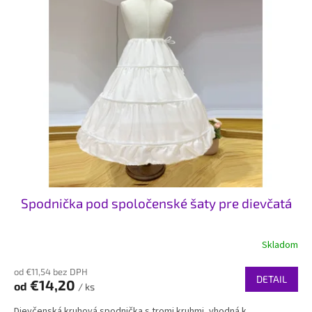
Spodnička pod spoločenské šaty pre dievčatá
Skladom
od €11,54 bez DPH
DETAIL
€14,20
od
/ ks
Dievčenská kruhová spodnička s tromi kruhmi, vhodná k