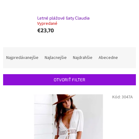
Letné plážové šaty Claudia
Vypredané
€23,70
R
a
Najpredávanejšie
Najlacnejšie
Najdrahšie
Abecedne
d
e
n
OTVORIŤ FILTER
i
e
V
Kód:
3047A
p
ý
r
p
o
i
d
s
u
p
k
r