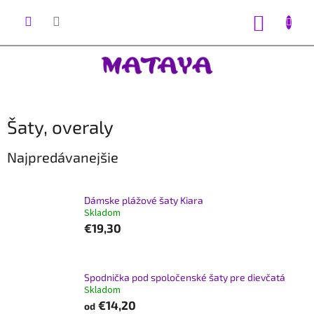
Prejsť
na
NÁKUP
obsah
KOŠÍK
Šaty, overaly
Najpredávanejšie
Dámske plážové šaty Kiara
Skladom
€19,30
Spodnička pod spoločenské šaty pre dievčatá
Skladom
€14,20
od