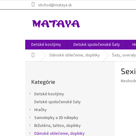
Prejsť
obchod@mataya.sk
na
obsah
Detské kostýmy
Detské spoločenské šaty
H
Domov
Dámské oblečenie, doplnky
Šaty, overaly
B
Sexi
o
Preskočiť
č
Priemer
Neohod
Kategórie
kategórie
n
hodnote
ý
produkt
Detské kostýmy
p
je
Detské spoločenské šaty
0,0
a
z
Hračky
n
5
e
Samolepky a 3D nálepky
hviezdič
l
Bižutéria, tattoo, doplnky
Dámské oblečenie, doplnky