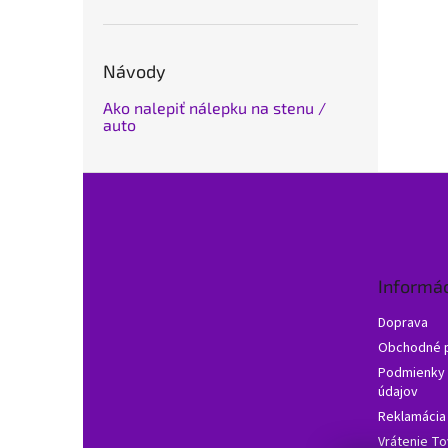
Návody
Ako nalepiť nálepku na stenu /
auto
Z
á
p
ä
t
Informác
i
e
Doprava
Obchodné 
Podmienky 
údajov
Reklamácia
Vrátenie To