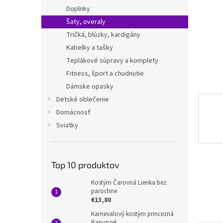
Doplnky
Šaty, overaly
Tričká, blúzky, kardigány
Kabelky a tašky
Teplákové súpravy a komplety
Fitness, šport a chudnutie
Dámske opasky
Detské oblečenie
Domácnosť
Sviatky
Top 10 produktov
Kostým Čarovná Lienka bez
parochne
€13,80
Karnevalový kostým princezná
Rapunzel