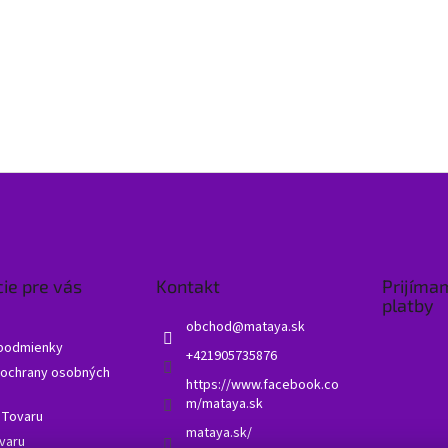
ie pre vás
Kontakt
Prijíma
platby
obchod
@
mataya.sk
podmienky
+421905735876
ochrany osobných
https://www.facebook.co
m/mataya.sk
 Tovaru
mataya.sk/
varu