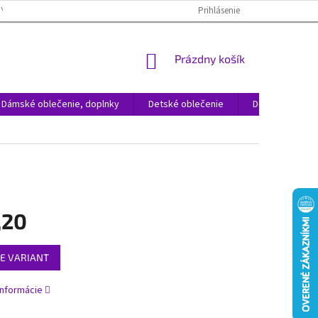
NÝCH ÚDAJOV
REKLAMÁCIA TOVARU
VRÁTENIE TOVARU
Prihlásenie
ČAST
NÁKUPNÝ
Prázdny košík
KOŠÍK
Dámské oblečenie, doplnky
Detské oblečenie
Domácnosť
,20
ová
E VARIANT
informácie