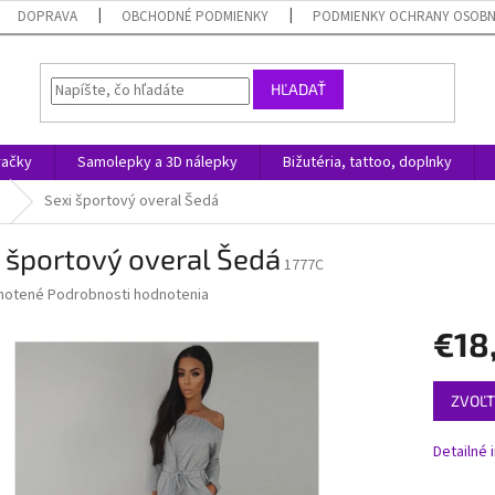
DOPRAVA
OBCHODNÉ PODMIENKY
PODMIENKY OCHRANY OSOB
HĽADAŤ
račky
Samolepky a 3D nálepky
Bižutéria, tattoo, doplnky
Sexi športový overal Šedá
 športový overal Šedá
1777C
né
notené
Podrobnosti hodnotenia
nie
€18
u
Jednotk
ZVOĽT
cena:
iek.
Detailné 