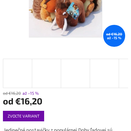
od €16,20
až –15 %
od €16,20
až –15 %
od
€16,20
Jednotková
ZVOĽTE VARIANT
cena:
Jedinečné postavičky z populárnej Doby ľadovej sú