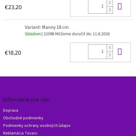
Do 
€23,20
Variant: Manny 18 cm
Skladom
| 2209B
Môžeme doručiť do:
11.8.2026
Do 
€18,20
Z
á
p
ä
Informácie pre vás
t
Doprava
i
Obchodné podmienky
e
Podmienky ochrany osobných údajov
Reklamácia Tovaru