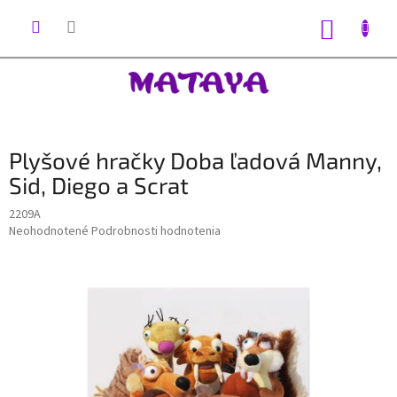
Prejsť
na
NÁKUP
obsah
KOŠÍK
Plyšové hračky Doba ľadová Manny,
Sid, Diego a Scrat
2209A
Priemerné
Neohodnotené
Podrobnosti hodnotenia
hodnotenie
produktu
je
0,0
z
5
hviezdičiek.