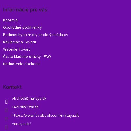
p
ä
Informácie pre vás
t
Doprava
i
Obchodné podmienky
e
Podmienky ochrany osobných údajov
Reklamácia Tovaru
Vrátenie Tovaru
Často kladené otázky - FAQ
Hodnotenie obchodu
Kontakt
obchod
@
mataya.sk
+421905735876
https://www.facebook.com/mataya.sk
mataya.sk/