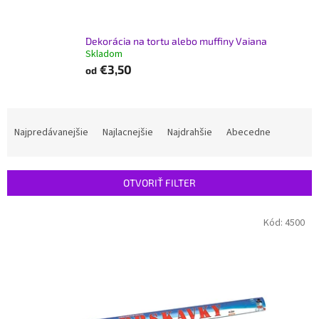
Dekorácia na tortu alebo muffiny Vaiana
Skladom
€3,50
od
R
a
Najpredávanejšie
Najlacnejšie
Najdrahšie
Abecedne
d
e
n
OTVORIŤ FILTER
i
e
V
Kód:
4500
p
ý
r
p
o
i
d
s
u
p
k
r