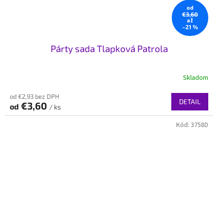
od
€3,60
až
–21 %
Párty sada Tlapková Patrola
Skladom
od €2,93 bez DPH
DETAIL
€3,60
od
/ ks
Kód:
3758D