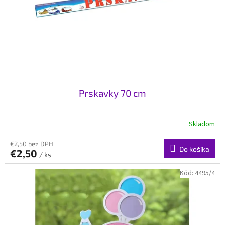
t
o
o
d
v
u
k
t
o
v
Prskavky 70 cm
Skladom
€2,50 bez DPH
Do košíka
€2,50
/ ks
Kód:
4495/4