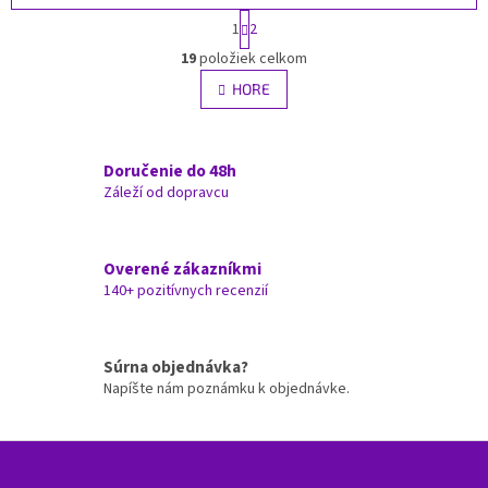
S
1
2
t
O
r
19
položiek celkom
v
á
l
HORE
n
á
k
d
o
v
a
a
Doručenie do 48h
c
n
i
Záleží od dopravcu
i
e
e
p
r
Overené zákazníkmi
v
140+ pozitívnych recenzií
k
y
v
ý
Súrna objednávka?
p
Napíšte nám poznámku k objednávke.
i
s
u
Z
á