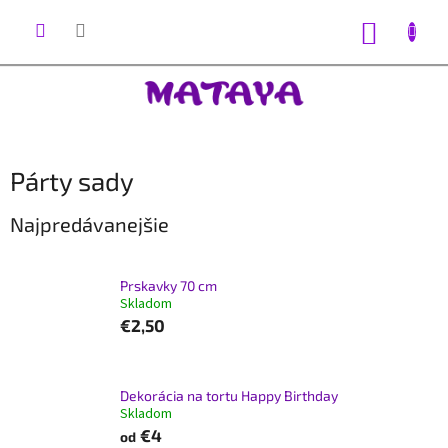
Prejsť
na
NÁKUP
obsah
KOŠÍK
Párty sady
Najpredávanejšie
Prskavky 70 cm
Skladom
€2,50
Dekorácia na tortu Happy Birthday
Skladom
€4
od