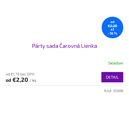
od
€2,20
až
–16 %
Párty sada Čarovná Lienka
Skladom
od €1,79 bez DPH
DETAIL
€2,20
od
/ ks
Kód:
3500N