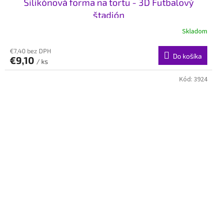
Silikónová forma na tortu - 3D Futbalový
štadión
Skladom
€7,40 bez DPH
Do košíka
€9,10
/ ks
Kód:
3924