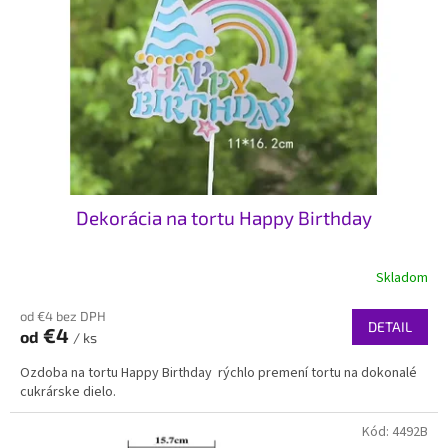
Dekorácia na tortu Happy Birthday
Skladom
od €4 bez DPH
DETAIL
€4
od
/ ks
Ozdoba na tortu Happy Birthday rýchlo premení tortu na dokonalé
cukrárske dielo.
Kód:
4492B