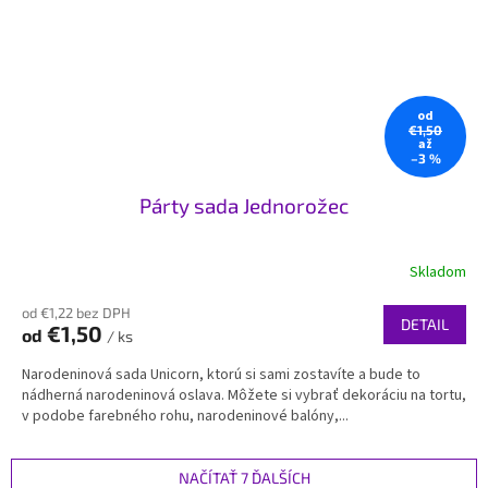
od
€1,50
až
–3 %
Párty sada Jednorožec
Skladom
od €1,22 bez DPH
DETAIL
€1,50
od
/ ks
Narodeninová sada Unicorn, ktorú si sami zostavíte a bude to
nádherná narodeninová oslava. Môžete si vybrať dekoráciu na tortu,
v podobe farebného rohu, narodeninové balóny,...
NAČÍTAŤ 7 ĎALŠÍCH