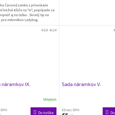
ka Čarovná Lienka s príveskami
í bežné kľúče na "in", poprípade sa
ripnúť aj na tašku . Skvelý tip na
 pre milovníkov Ladybug.
Kód:
4124
 náramkov IX.
Sada náramkov V.
Skladom
z DPH
€6 bez DPH
Do košíka
Do
€6