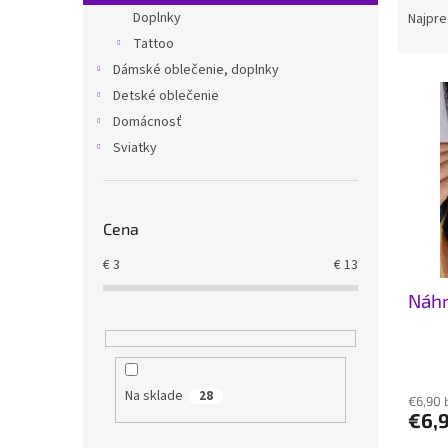
a
Doplnky
Najpre
d
Tattoo
e
Dámské oblečenie, doplnky
V
n
Detské oblečenie
ý
i
Domácnosť
p
e
i
p
Sviatky
s
r
p
o
r
d
Cena
o
u
d
k
€
3
€
13
u
t
Náhr
k
o
t
v
o
v
Na sklade
28
€6,90 
€6,