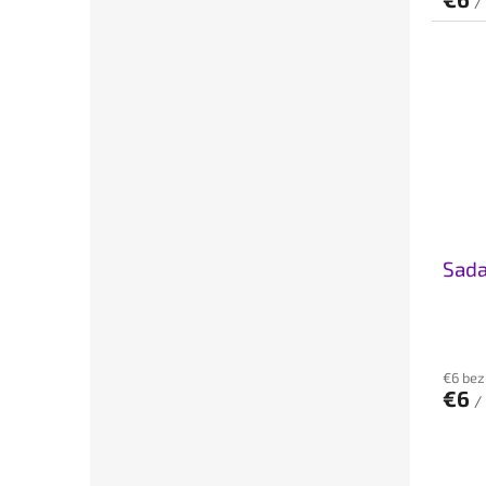
/
Sada
€6 be
€6
/