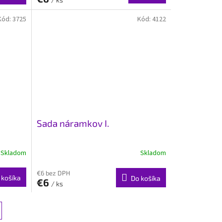
Kód:
3725
Kód:
4122
Sada náramkov I.
Skladom
Skladom
€6 bez DPH
 košíka
Do košíka
€6
/ ks