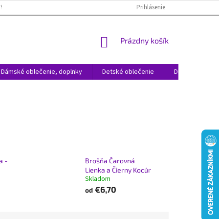
NÝCH ÚDAJOV
REKLAMÁCIA TOVARU
VRÁTENIE TOVARU
Prihlásenie
ČAST
NÁKUPNÝ
Prázdny košík
KOŠÍK
Dámské oblečenie, doplnky
Detské oblečenie
Domácnosť
a -
Brošňa Čarovná
Lienka a Čierny Kocúr
Skladom
€6,70
od