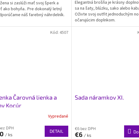
Elegantná brošňa je krásny doplno
žena si zaslúži mať svoj šperk a
sa na šaty, blúzku, sako alebo kab
ť ako bohyňa.. Pre dokonalý letný
Oživte svoj outfit jednoduchým n
dporúčame náš farebný náhrdelník.
očarujúcim doplnkom.
Kód:
4507
enka Čarovná lienka a
Sada náramkov XI.
ny Kocúr
Vypredané
bez DPH
€6 bez DPH
DETAIL
Do
50
€6
/ ks
/ ks