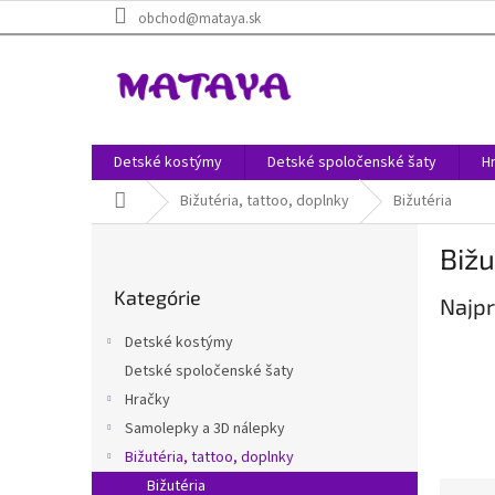
Prejsť
obchod@mataya.sk
na
obsah
Detské kostýmy
Detské spoločenské šaty
H
Domov
Bižutéria, tattoo, doplnky
Bižutéria
B
Bižu
o
Preskočiť
č
Kategórie
kategórie
Najpr
n
ý
Detské kostýmy
p
Detské spoločenské šaty
a
Hračky
n
e
Samolepky a 3D nálepky
l
Bižutéria, tattoo, doplnky
Bižutéria
R