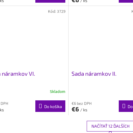
 ks
/ ks
Kód:
3729
 náramkov VI.
Sada náramkov II.
Skladom
z DPH
€6 bez DPH
Do košíka
Do
€6
 ks
/ ks
NAČÍTAŤ 12 ĎALŠÍCH