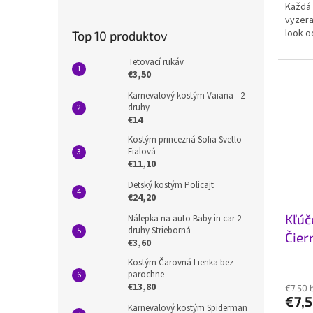
Každá 
vyzera
look o
Top 10 produktov
Tetovací rukáv
€3,50
Karnevalový kostým Vaiana - 2
druhy
€14
Kostým princezná Sofia Svetlo
Fialová
€11,10
Detský kostým Policajt
€24,20
Kľúč
Nálepka na auto Baby in car 2
druhy Strieborná
Čier
€3,60
Kostým Čarovná Lienka bez
parochne
€13,80
€7,50 
€7,
Karnevalový kostým Spiderman