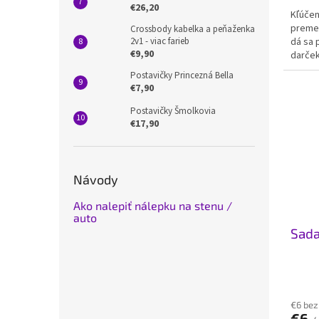
€26,20
Kľúčen
premen
Crossbody kabelka a peňaženka
2v1 - viac farieb
dá sa p
€9,90
darček
Postavičky Princezná Bella
€7,90
Postavičky Šmolkovia
€17,90
Návody
Ako nalepiť nálepku na stenu /
auto
Sada
€6 be
€6