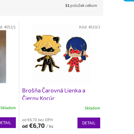
32
položiek celkom
d:
4552/1
Kód:
4510/2
Brošňa Čarovná Lienka a
Čierny Kocúr
Skladom
Skladom
od €6,70 bez DPH
DETAIL
DETAIL
€6,70
od
/ ks