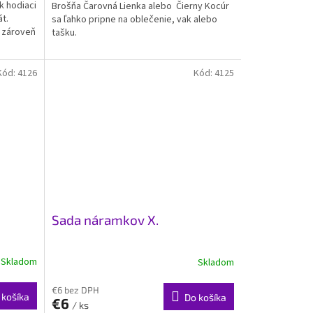
k hodiaci
Brošňa Čarovná Lienka alebo Čierny Kocúr
át.
sa ľahko pripne na oblečenie, vak alebo
o zároveň
tašku.
Kód:
4126
Kód:
4125
Sada náramkov X.
Skladom
Skladom
€6 bez DPH
 košíka
Do košíka
€6
/ ks