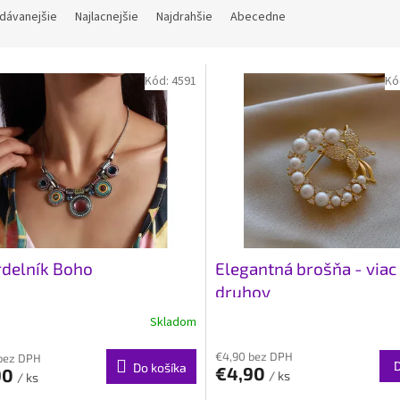
dávanejšie
Najlacnejšie
Najdrahšie
Abecedne
Kód:
4591
Kó
delník Boho
Elegantná brošňa - viac
druhov
Skladom
€4,90 bez DPH
bez DPH
Do košíka
€4,90
90
/ ks
/ ks