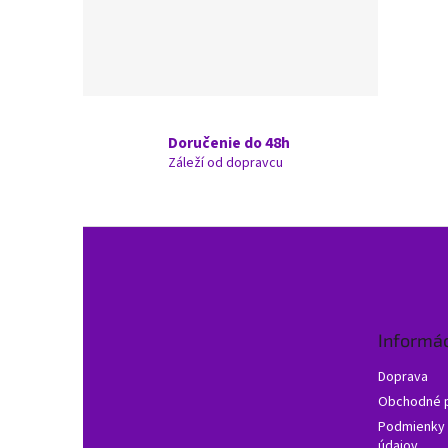
Doručenie do 48h
Záleží od dopravcu
Z
á
p
ä
t
Informác
i
e
Doprava
Obchodné 
Podmienky 
údajov