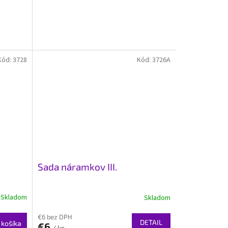
Kód:
3728
Kód:
3726A
Sada náramkov III.
Skladom
Skladom
€6 bez DPH
DETAIL
 košíka
€6
/ ks