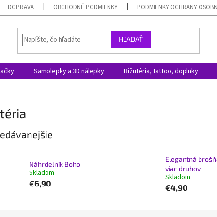
DOPRAVA
OBCHODNÉ PODMIENKY
PODMIENKY OCHRANY OSOB
HĽADAŤ
račky
Samolepky a 3D nálepky
Bižutéria, tattoo, doplnky
téria
edávanejšie
Elegantná brošň
Náhrdelník Boho
viac druhov
Skladom
Skladom
€6,90
€4,90