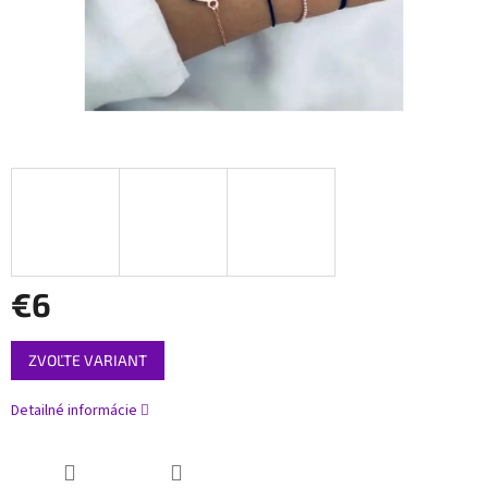
€6
Jednotková
ZVOĽTE VARIANT
cena:
Detailné informácie