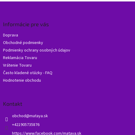
Z
á
p
ä
Informácie pre vás
t
Doprava
i
Obchodné podmienky
e
Podmienky ochrany osobných údajov
Reklamácia Tovaru
Vrátenie Tovaru
Často kladené otázky - FAQ
Hodnotenie obchodu
Kontakt
obchod
@
mataya.sk
+421905735876
https://www.facebook.com/mataya.sk