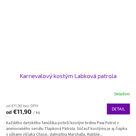
Karnevalový kostým Labková patrola
Skladom
od €11,90 bez DPH
DETAIL
€11,90
od
/ ks
Každého detského fanúšika poteší kostým hrdinu Paw Patrol z
animovaného seriálu Tlapková Patrola. Súčasť kostýmu je aj čiapka
s uškami vlčiaka Chase, dalmatína Marshalla, Rubble...