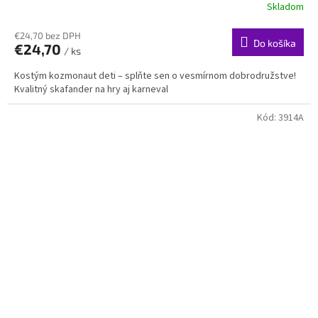
Skladom
€24,70 bez DPH
Do košíka
€24,70
/ ks
Kostým kozmonaut deti – splňte sen o vesmírnom dobrodružstve!
Kvalitný skafander na hry aj karneval
Kód:
3914A