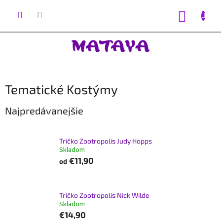
Prejsť
na
NÁKUP
obsah
KOŠÍK
Tematické Kostýmy
Najpredávanejšie
Tričko Zootropolis Judy Hopps
Skladom
€11,90
od
Tričko Zootropolis Nick Wilde
Skladom
€14,90