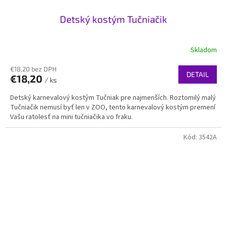
Detský kostým Tučniačik
Skladom
€18,20 bez DPH
DETAIL
€18,20
/ ks
Detský karnevalový kostým Tučniak pre najmenších. Roztomilý malý
Tučniačik nemusí byť len v ZOO, tento karnevalový kostým premení
Vašu ratolesť na mini tučniačika vo fraku.
Kód:
3542A