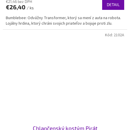
€21,46 bez DPH
DETAIL
€26,40
/ ks
Bumblebee: Odvážny Transformer, ktorý sa mení z auta na robota.
Lojálny hrdina, ktorý chráni svojich priateľov a bojuje proti zlu.
Kód:
2102A
Chlapčenský kostým Pirát