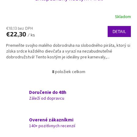
Skladom
€18,13 bez DPH
DETAIL
€22,30
/ ks
Premeňte svojho malého dobrodruha na slobodného piráta, ktorý si
získa srdce každého dievčaťa a vyrazí na nezabudnuteľné
dobrodružstvá! Tento kostým je ideálny pre karnevaly,...
8
položiek celkom
O
v
l
á
Doručenie do 48h
d
Záleží od dopravcu
a
c
i
Overené zákazníkmi
e
140+ pozitívnych recenzií
p
r