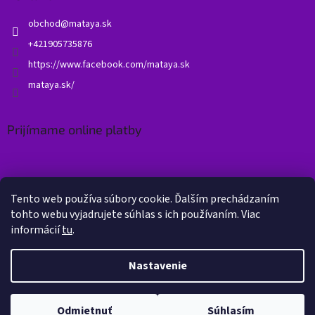
obchod
@
mataya.sk
+421905735876
https://www.facebook.com/mataya.sk
mataya.sk/
Prijímame online platby
Tento web používa súbory cookie. Ďalším prechádzaním
tohto webu vyjadrujete súhlas s ich používaním. Viac
informácií
tu
.
Vytvoril Shoptet
Nastavenie
Copyright 2026
Mataya.sk
. Všetky práva vyhradené.
Upraviť
Odmietnuť
Súhlasím
nastavenie cookies