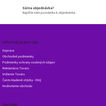
v
k
Súrna objednávka?
y
Napíšte nám poznámku k objednávke.
v
ý
p
Z
i
á
s
p
u
ä
Informácie pre vás
t
Doprava
i
Obchodné podmienky
e
Podmienky ochrany osobných údajov
Reklamácia Tovaru
Vrátenie Tovaru
Často kladené otázky - FAQ
Hodnotenie obchodu
Kontakt