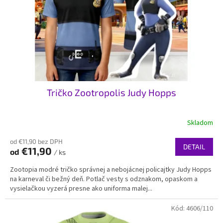
t
o
o
d
v
u
k
t
o
v
Tričko Zootropolis Judy Hopps
Skladom
od €11,90 bez DPH
DETAIL
€11,90
od
/ ks
Zootopia modré tričko správnej a nebojácnej policajtky Judy Hopps
na karneval či bežný deň. Potlač vesty s odznakom, opaskom a
vysielačkou vyzerá presne ako uniforma malej...
Kód:
4606/110