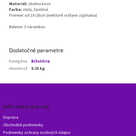
Materiál:
zliatina kovu
Farba:
zlatá, farebná
Priemer od 18-28cm (niektoré vrátane zapínania)
Balenie: 5 náramkov
Dodatočné parametre
Kategória
:
Bižutéria
Hmotnosť
:
0.25 kg
Z
á
p
ä
Informácie pre vás
t
Doprava
i
Obchodné podmienky
e
Podmienky ochrany osobných údajov