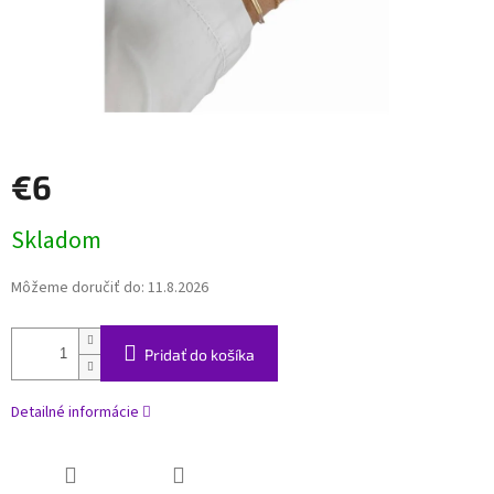
€6
Jednotková
Skladom
cena:
Môžeme doručiť do:
11.8.2026
Pridať do košíka
Detailné informácie