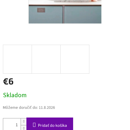
€6
Jednotková
Skladom
cena:
Môžeme doručiť do:
11.8.2026
Pridať do košíka