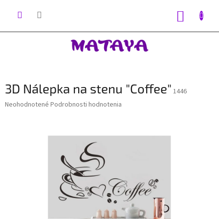
Prejsť
na
NÁKUP
obsah
KOŠÍK
3D Nálepka na stenu "Coffee"
1446
Priemerné
Neohodnotené
Podrobnosti hodnotenia
hodnotenie
produktu
je
0,0
z
5
hviezdičiek.