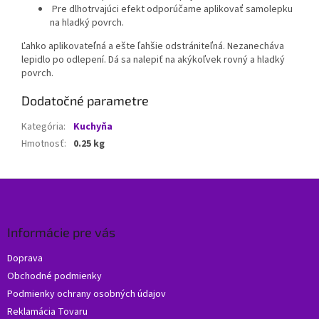
Pre dlhotrvajúci efekt odporúčame aplikovať samolepku
na hladký povrch.
Ľahko aplikovateľná a ešte ľahšie odstrániteľná. Nezanecháva
lepidlo po odlepení. Dá sa nalepiť na akýkoľvek rovný a hladký
povrch.
Dodatočné parametre
Kategória
:
Kuchyňa
Hmotnosť
:
0.25 kg
Z
á
p
ä
Informácie pre vás
t
Doprava
i
Obchodné podmienky
e
Podmienky ochrany osobných údajov
Reklamácia Tovaru