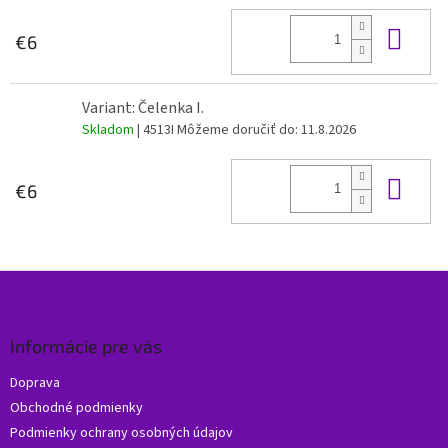
Do 
€6
Variant: Čelenka I.
Skladom
| 4513I
Môžeme doručiť do:
11.8.2026
Do 
€6
Z
á
p
ä
Informácie pre vás
t
Doprava
i
Obchodné podmienky
e
Podmienky ochrany osobných údajov