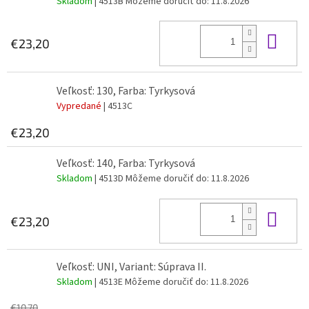
Skladom
| 4513B
Môžeme doručiť do:
11.8.2026
Do 
€23,20
Veľkosť: 130, Farba: Tyrkysová
Vypredané
| 4513C
€23,20
Veľkosť: 140, Farba: Tyrkysová
Skladom
| 4513D
Môžeme doručiť do:
11.8.2026
Do 
€23,20
Veľkosť: UNI, Variant: Súprava II.
Skladom
| 4513E
Môžeme doručiť do:
11.8.2026
€10,70