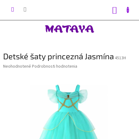
Prejsť
na
NÁKUP
obsah
KOŠÍK
Detské šaty princezná Jasmína
4513H
Priemerné
Neohodnotené
Podrobnosti hodnotenia
hodnotenie
produktu
je
0,0
z
5
hviezdičiek.