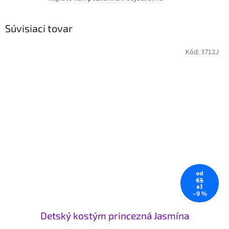
Súvisiaci tovar
Kód:
3712J
od
€5
až
–9 %
Detský kostým princezná Jasmína