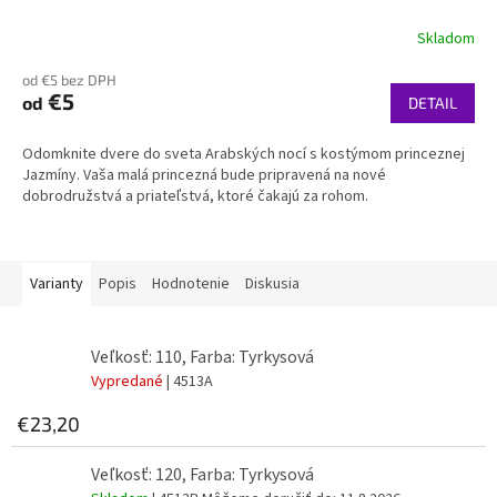
Skladom
od €5 bez DPH
€5
od
DETAIL
Odomknite dvere do sveta Arabských nocí s kostýmom princeznej
Jazmíny. Vaša malá princezná bude pripravená na nové
dobrodružstvá a priateľstvá, ktoré čakajú za rohom.
Varianty
Popis
Hodnotenie
Diskusia
Veľkosť: 110, Farba: Tyrkysová
Vypredané
| 4513A
€23,20
Veľkosť: 120, Farba: Tyrkysová