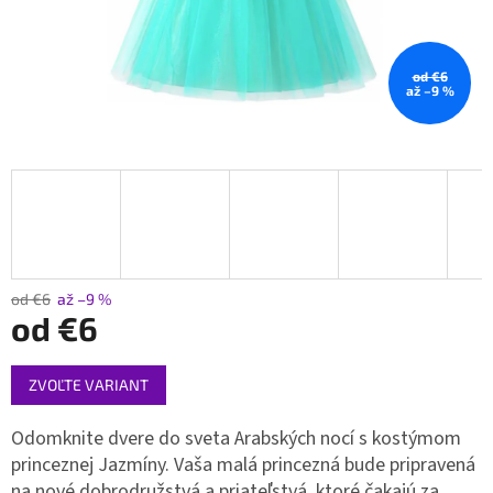
od €6
až –9 %
od €6
až –9 %
od
€6
Jednotková
ZVOĽTE VARIANT
cena:
Odomknite dvere do sveta Arabských nocí s kostýmom
princeznej Jazmíny. Vaša malá princezná bude pripravená
na nové dobrodružstvá a priateľstvá, ktoré čakajú za