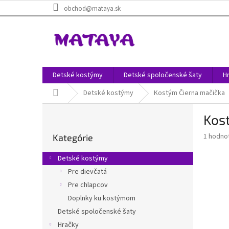
Prejsť
obchod@mataya.sk
na
obsah
Detské kostýmy
Detské spoločenské šaty
H
Domov
Detské kostýmy
Kostým Čierna mačička
B
Kos
o
Preskočiť
č
Priemer
1 hodno
Kategórie
kategórie
n
hodnote
ý
produkt
Detské kostýmy
p
je
Pre dievčatá
5,0
a
z
Pre chlapcov
n
5
e
Doplnky ku kostýmom
hviezdič
l
Detské spoločenské šaty
Hračky