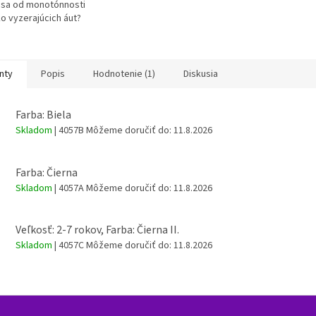
ť sa od monotónnosti
o vyzerajúcich áut?
átna mačička Ragdoll je
re vás.
nty
Popis
Hodnotenie (1)
Diskusia
Farba: Biela
Skladom
| 4057B
Môžeme doručiť do:
11.8.2026
Farba: Čierna
Skladom
| 4057A
Môžeme doručiť do:
11.8.2026
Veľkosť: 2-7 rokov, Farba: Čierna II.
Skladom
| 4057C
Môžeme doručiť do:
11.8.2026