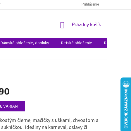
NÝCH ÚDAJOV
REKLAMÁCIA TOVARU
VRÁTENIE TOVARU
Prihlásenie
ČAST
NÁKUPNÝ
Prázdny košík
KOŠÍK
Dámské oblečenie, doplnky
Detské oblečenie
Domácnosť
,90
ová
E VARIANT
kostým čiernej mačičky s uškami, chvostom a
 sukničkou. Ideálny na karneval, oslavy či