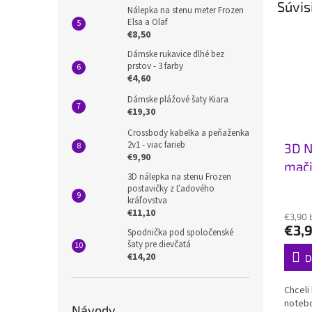
Súvis
Nálepka na stenu meter Frozen
Elsa a Olaf
€8,50
Dámske rukavice dlhé bez
prstov - 3 farby
€4,60
Dámske plážové šaty Kiara
€19,30
Crossbody kabelka a peňaženka
2v1 - viac farieb
3D N
€9,90
mači
3D nálepka na stenu Frozen
postavičky z Ľadového
kráľovstva
€11,10
€3,90 
€3,
Spodnička pod spoločenské
šaty pre dievčatá
€14,20
D
Chceli
notebo
Návody