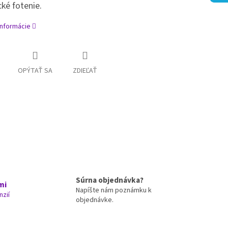
ké fotenie.
informácie
OPÝTAŤ SA
ZDIEĽAŤ
Súrna objednávka?
mi
Napíšte nám poznámku k
nzií
objednávke.