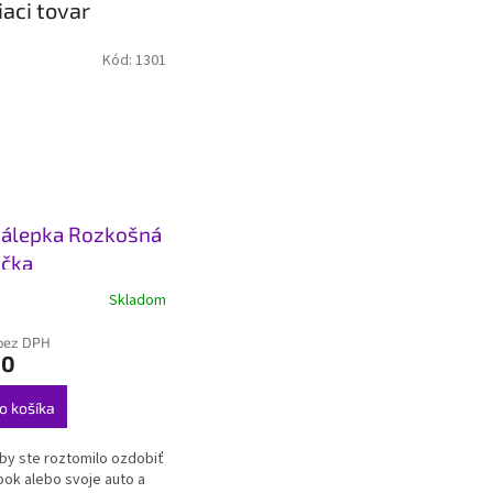
iaci tovar
Kód:
1301
álepka Rozkošná
čka
Skladom
bez DPH
90
o košíka
 by ste roztomilo ozdobiť
ok alebo svoje auto a