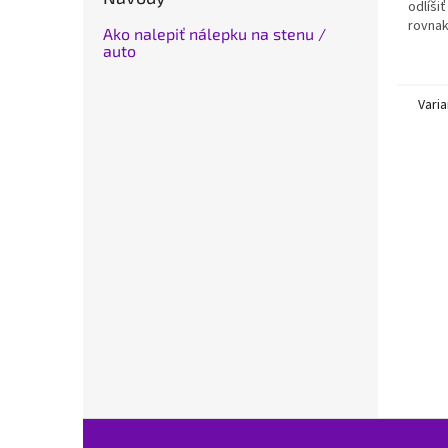
odlíši
rovnak
Ako nalepiť nálepku na stenu /
Majest
auto
teda p
Varia
Z