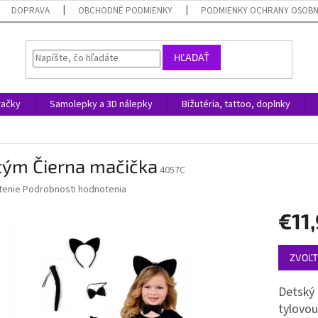
DOPRAVA
OBCHODNÉ PODMIENKY
PODMIENKY OCHRANY OSOB
HĽADAŤ
račky
Samolepky a 3D nálepky
Bižutéria, tattoo, doplnky
tým Čierna mačička
4057C
né
tenie
Podrobnosti hodnotenia
nie
€11
u
Jednotk
ZVOĽT
cena:
iek.
Detský 
tylovou