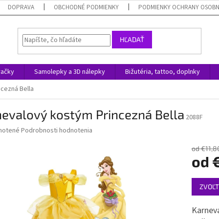
DOPRAVA
OBCHODNÉ PODMIENKY
PODMIENKY OCHRANY OSOB
HĽADAŤ
račky
Samolepky a 3D nálepky
Bižutéria, tattoo, doplnky
cezná Bella
nevalový kostým Princezná Bella
2088F
né
notené
Podrobnosti hodnotenia
nie
u
od €11,8
od
€
Jednotk
ZVOĽT
cena:
iek.
Karneva