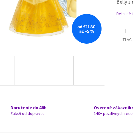
Belly z
Detailné 
od €11,80
až –5 %
TLAČ
Doručenie do 48h
Overené zákazník
Záleží od dopravcu
140+ pozitívnych rece