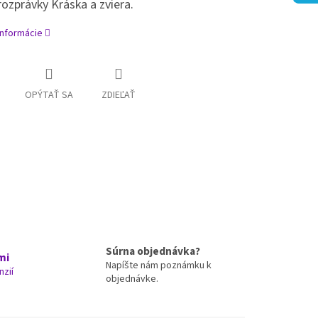
 rozprávky Kráska a zviera.
informácie
OPÝTAŤ SA
ZDIEĽAŤ
Súrna objednávka?
mi
Napíšte nám poznámku k
nzií
objednávke.