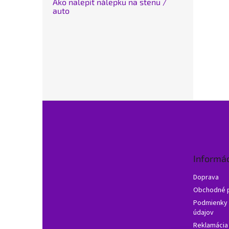
Ako nalepiť nálepku na stenu /
auto
Z
á
p
ä
t
Informác
i
e
Doprava
Obchodné 
Podmienky 
údajov
Reklamácia