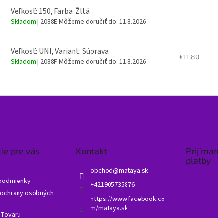
Veľkosť: 150, Farba: Žltá
Skladom
| 2088E
Môžeme doručiť do:
11.8.2026
Veľkosť: UNI, Variant: Súprava
€11,80
Skladom
| 2088F
Môžeme doručiť do:
11.8.2026
ie pre vás
Kontakt
Prijíma
platby
obchod
@
mataya.sk
podmienky
+421905735876
ochrany osobných
https://www.facebook.co
m/mataya.sk
 Tovaru