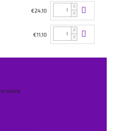
Do košíka
€24,10
Do košíka
€11,10
me online