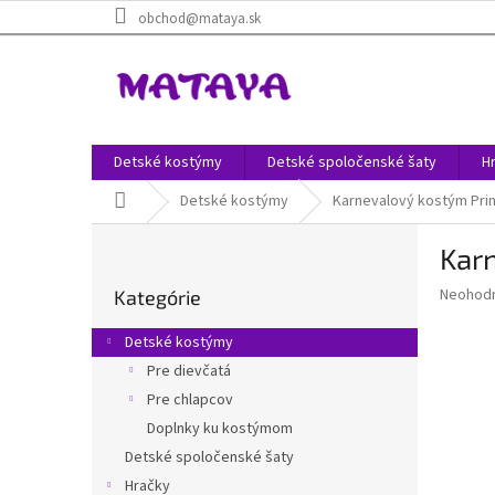
Prejsť
obchod@mataya.sk
na
obsah
Detské kostýmy
Detské spoločenské šaty
H
Domov
Detské kostýmy
Karnevalový kostým Prin
B
Kar
o
Preskočiť
č
Priemer
Neohod
Kategórie
kategórie
n
hodnote
ý
produkt
Detské kostýmy
p
je
Pre dievčatá
0,0
a
z
Pre chlapcov
n
5
e
Doplnky ku kostýmom
hviezdič
l
Detské spoločenské šaty
Hračky