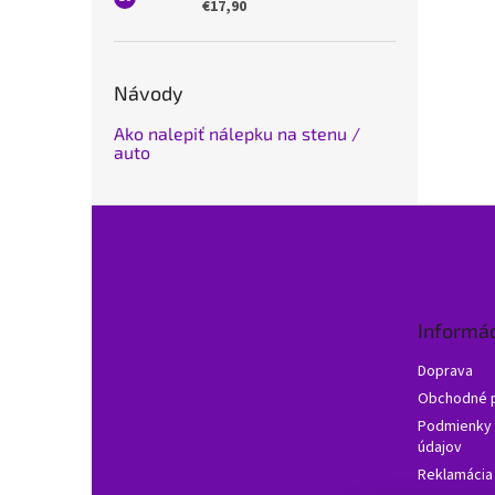
€17,90
Návody
Ako nalepiť nálepku na stenu /
auto
Z
á
p
ä
t
Informác
i
e
Doprava
Obchodné 
Podmienky 
údajov
Reklamácia