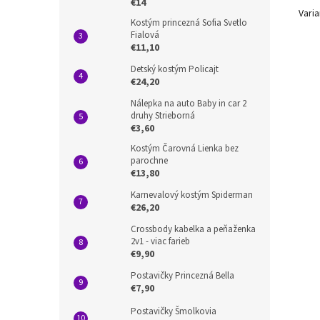
€14
Varia
Kostým princezná Sofia Svetlo
Fialová
€11,10
Detský kostým Policajt
€24,20
Nálepka na auto Baby in car 2
druhy Strieborná
€3,60
Kostým Čarovná Lienka bez
parochne
€13,80
Karnevalový kostým Spiderman
€26,20
Crossbody kabelka a peňaženka
2v1 - viac farieb
€9,90
Postavičky Princezná Bella
€7,90
Postavičky Šmolkovia