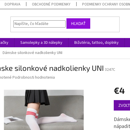
DOPRAVA
OBCHODNÉ PODMIENKY
PODMIENKY OCHRANY OSOB
HĽADAŤ
račky
Samolepky a 3D nálepky
Bižutéria, tattoo, doplnky
Dámske silonkové nadkolienky UNI
ske silonkové nadkolienky UNI
3247C
né
notené
Podrobnosti hodnotenia
nie
€4
u
Jednotk
ZVOĽT
cena:
iek.
Dámske 
nápadit