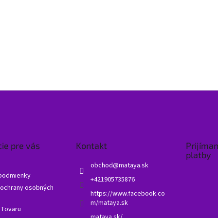
ie pre vás
Kontakt
Prijíma
platby
obchod
@
mataya.sk
podmienky
+421905735876
ochrany osobných
https://www.facebook.co
m/mataya.sk
 Tovaru
mataya.sk/