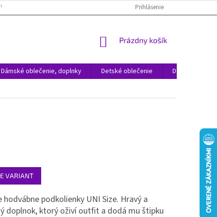
NÝCH ÚDAJOV
REKLAMÁCIA TOVARU
VRÁTENIE TOVARU
Prihlásenie
ČAST
NÁKUPNÝ
Prázdny košík
KOŠÍK
Dámské oblečenie, doplnky
Detské oblečenie
Domácnosť
ová
E VARIANT
hodvábne podkolienky UNI Size. Hravý a
ý doplnok, ktorý oživí outfit a dodá mu štipku