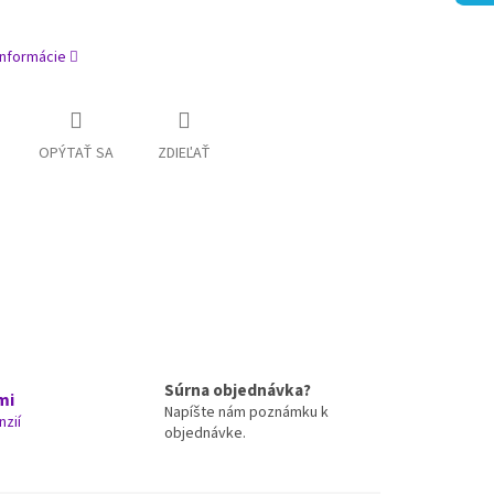
informácie
OPÝTAŤ SA
ZDIEĽAŤ
Súrna objednávka?
mi
Napíšte nám poznámku k
nzií
objednávke.