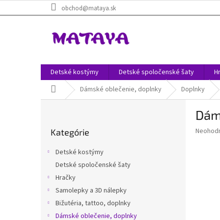
Prejsť
obchod@mataya.sk
na
obsah
Detské kostýmy
Detské spoločenské šaty
H
Domov
Dámské oblečenie, doplnky
Doplnky
B
Dám
o
Preskočiť
č
Priemer
Neohod
Kategórie
kategórie
n
hodnote
ý
produkt
Detské kostýmy
p
je
Detské spoločenské šaty
0,0
a
z
Hračky
n
5
e
Samolepky a 3D nálepky
hviezdič
l
Bižutéria, tattoo, doplnky
Dámské oblečenie, doplnky