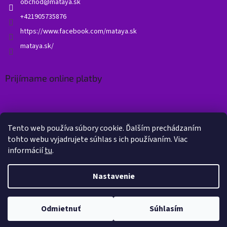
obchod
@
mataya.sk
+421905735876
https://www.facebook.com/mataya.sk
mataya.sk/
Prijímame online platby
Tento web používa súbory cookie. Ďalším prechádzaním
tohto webu vyjadrujete súhlas s ich používaním. Viac
informácií
tu
.
Vytvoril Shoptet
Nastavenie
Copyright 2026
Mataya.sk
. Všetky práva vyhradené.
Upraviť
Odmietnuť
Súhlasím
nastavenie cookies