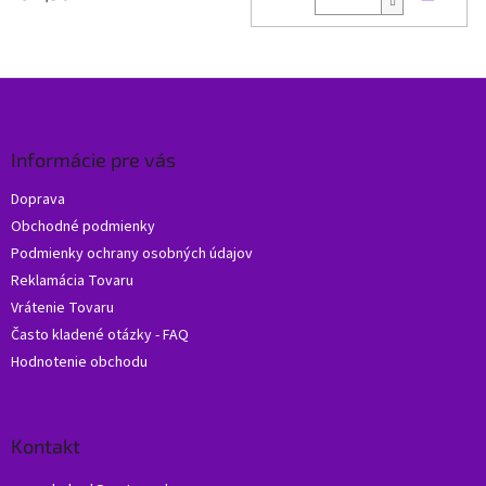
Z
á
p
ä
Informácie pre vás
t
Doprava
i
Obchodné podmienky
e
Podmienky ochrany osobných údajov
Reklamácia Tovaru
Vrátenie Tovaru
Často kladené otázky - FAQ
Hodnotenie obchodu
Kontakt