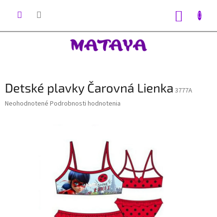
Prejsť
na
NÁKUP
obsah
KOŠÍK
Detské plavky Čarovná Lienka
3777A
Priemerné
Neohodnotené
Podrobnosti hodnotenia
hodnotenie
produktu
je
0,0
z
5
hviezdičiek.