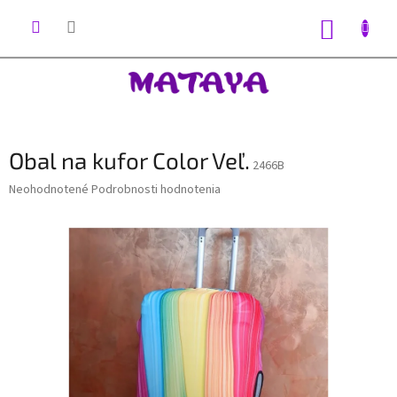
Prejsť
na
NÁKUP
obsah
KOŠÍK
Obal na kufor Color Veľ.
2466B
Priemerné
Neohodnotené
Podrobnosti hodnotenia
hodnotenie
produktu
je
0,0
z
5
hviezdičiek.