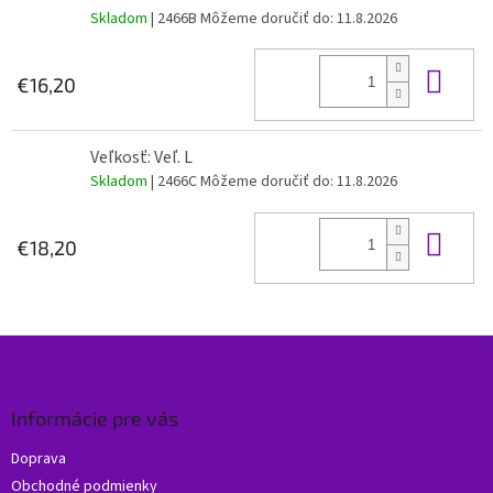
Skladom
| 2466B
Môžeme doručiť do:
11.8.2026
Do 
€16,20
Veľkosť: Veľ. L
Skladom
| 2466C
Môžeme doručiť do:
11.8.2026
Do 
€18,20
Z
á
p
ä
Informácie pre vás
t
Doprava
i
Obchodné podmienky
e