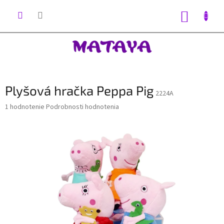
Prejsť
na
NÁKUP
obsah
KOŠÍK
Plyšová hračka Peppa Pig
2224A
Priemerné
1 hodnotenie
Podrobnosti hodnotenia
hodnotenie
produktu
je
5,0
z
5
hviezdičiek.