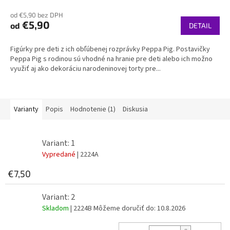
od €5,90 bez DPH
€5,90
od
DETAIL
Figúrky pre deti z ich obľúbenej rozprávky Peppa Pig. Postavičky
Peppa Pig s rodinou sú vhodné na hranie pre deti alebo ich možno
využiť aj ako dekoráciu narodeninovej torty pre...
Varianty
Popis
Hodnotenie (1)
Diskusia
Variant: 1
Vypredané
| 2224A
€7,50
Variant: 2
Skladom
| 2224B
Môžeme doručiť do:
10.8.2026