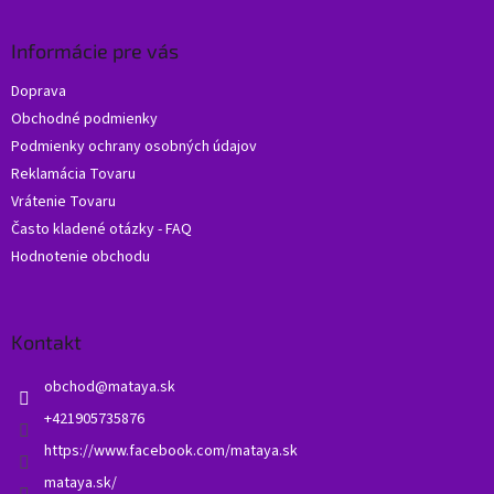
á
p
ä
Informácie pre vás
t
Doprava
i
Obchodné podmienky
e
Podmienky ochrany osobných údajov
Reklamácia Tovaru
Vrátenie Tovaru
Často kladené otázky - FAQ
Hodnotenie obchodu
Kontakt
obchod
@
mataya.sk
+421905735876
https://www.facebook.com/mataya.sk
mataya.sk/