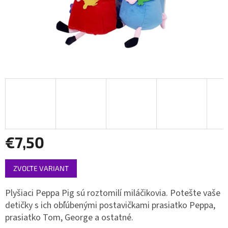
€7,50
Jednotková
ZVOĽTE VARIANT
cena:
Plyšiaci Peppa Pig sú roztomilí miláčikovia. Potešte vaše
detičky s ich obľúbenými postavičkami prasiatko Peppa,
prasiatko Tom, George a ostatné.