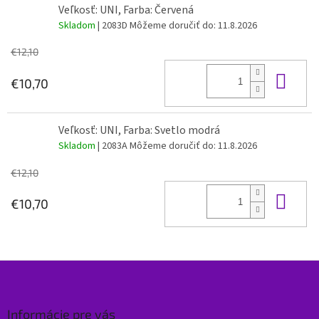
Veľkosť: UNI, Farba: Červená
Skladom
| 2083D
Môžeme doručiť do:
11.8.2026
€12,10
Do 
€10,70
Veľkosť: UNI, Farba: Svetlo modrá
Skladom
| 2083A
Môžeme doručiť do:
11.8.2026
€12,10
Do 
€10,70
Z
á
p
ä
Informácie pre vás