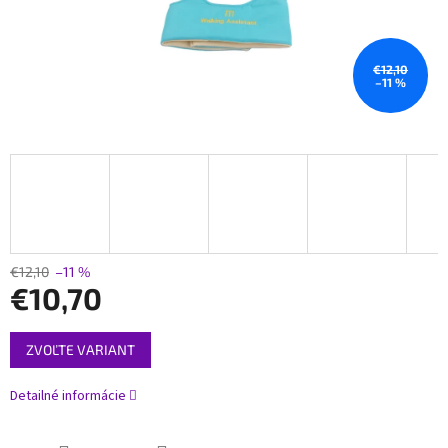
€12,10
–11 %
€12,10
–11 %
€10,70
Jednotková
ZVOĽTE VARIANT
cena:
Detailné informácie