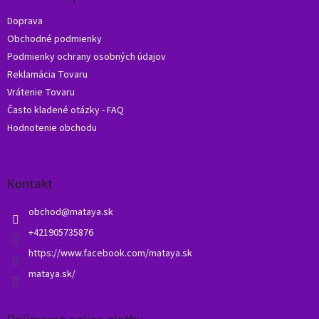
t
Doprava
i
Obchodné podmienky
e
Podmienky ochrany osobných údajov
Reklamácia Tovaru
Vrátenie Tovaru
Často kladené otázky - FAQ
Hodnotenie obchodu
Kontakt
obchod
@
mataya.sk
+421905735876
https://www.facebook.com/mataya.sk
mataya.sk/
Prijímame online platby