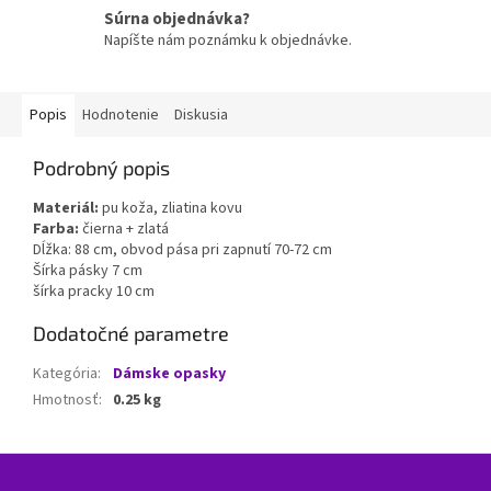
Súrna objednávka?
Napíšte nám poznámku k objednávke.
Popis
Hodnotenie
Diskusia
Podrobný popis
Materiál:
pu koža, zliatina kovu
Farba:
čierna + zlatá
Dĺžka: 88 cm, obvod pása pri zapnutí 70-72 cm
Šírka pásky 7 cm
šírka pracky 10 cm
Dodatočné parametre
Kategória
:
Dámske opasky
Hmotnosť
:
0.25 kg
Z
á