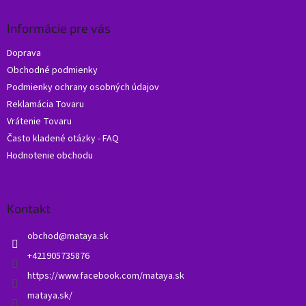
p
ä
Informácie pre vás
t
Doprava
i
Obchodné podmienky
e
Podmienky ochrany osobných údajov
Reklamácia Tovaru
Vrátenie Tovaru
Často kladené otázky - FAQ
Hodnotenie obchodu
Kontakt
obchod
@
mataya.sk
+421905735876
https://www.facebook.com/mataya.sk
mataya.sk/