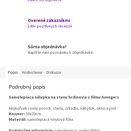
Overené zákazníkmi
140+ pozitívnych recenzií
Súrna objednávka?
Napíšte nám poznámku k objednávke.
Popis
Hodnotenie
Diskusia
Podrobný popis
Samolepiaca nálepka na stenu hrdinovia z filmu Avengers
Akýkoľvek rovný povrch: stena, zrkadlo, nábytok, okno a pod
Rozmer:
50x70cm
Materiál:
samolepiaca vinylová fólia
Dodatočné informácie:
samolepiaca, vodeodolná,