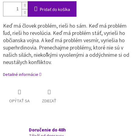
Pridať do košíka
Keď má človek problém, rieši ho sám. Keď má problém
ľud, rieši ho revolúcia. Keď má problém stáť, vyrieši ho
občianska vojna. A keď má problém vesmír, vyriešia ho
superhrdinovia. Prenechajme problémy, ktoré nie sú v
našich silách, niekoľkými vyvolenými a oddýchnime si od
neustálych konfliktov.
Detailné informácie
OPÝTAŤ SA
ZDIEĽAŤ
Doručenie do 48h
Záleží od dopravcu