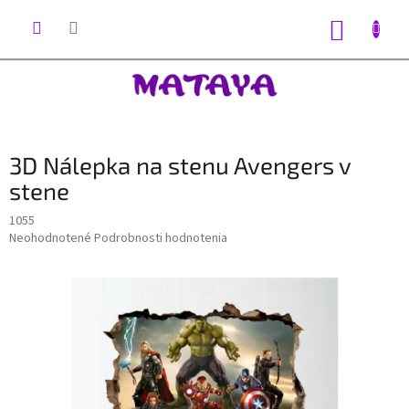
Prejsť
na
NÁKUP
obsah
KOŠÍK
3D Nálepka na stenu Avengers v
stene
1055
Priemerné
Neohodnotené
Podrobnosti hodnotenia
hodnotenie
produktu
je
0,0
z
5
hviezdičiek.