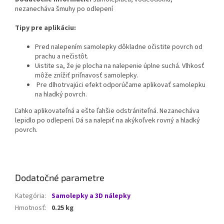
nezanecháva šmuhy po odlepení
Tipy pre aplikáciu:
Pred nalepením samolepky dôkladne očistite povrch od
prachu a nečistôt.
Uistite sa, že je plocha na nalepenie úplne suchá. Vlhkosť
môže znížiť priľnavosť samolepky.
Pre dlhotrvajúci efekt odporúčame aplikovať samolepku
na hladký povrch.
Ľahko aplikovateľná a ešte ľahšie odstrániteľná. Nezanecháva
lepidlo po odlepení. Dá sa nalepiť na akýkoľvek rovný a hladký
povrch.
Dodatočné parametre
Kategória
:
Samolepky a 3D nálepky
Hmotnosť
:
0.25 kg