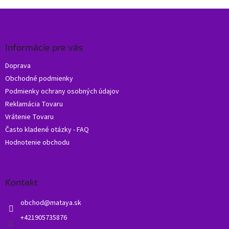
Z
á
p
ä
Informácie pre vás
t
Doprava
i
Obchodné podmienky
e
Podmienky ochrany osobných údajov
Reklamácia Tovaru
Vrátenie Tovaru
Často kladené otázky - FAQ
Hodnotenie obchodu
Kontakt
obchod
@
mataya.sk
+421905735876