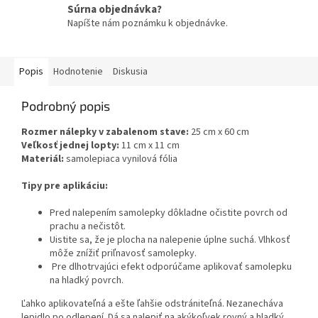
Súrna objednávka?
Napíšte nám poznámku k objednávke.
Popis
Hodnotenie
Diskusia
Podrobný popis
Rozmer nálepky v zabalenom stave:
25 cm x 60 cm
Veľkosť jednej lopty:
11 cm x 11 cm
Materiál:
samolepiaca vynilová fólia
Tipy pre aplikáciu:
Pred nalepením samolepky dôkladne očistite povrch od
prachu a nečistôt.
Uistite sa, že je plocha na nalepenie úplne suchá. Vlhkosť
môže znížiť priľnavosť samolepky.
Pre dlhotrvajúci efekt odporúčame aplikovať samolepku
na hladký povrch.
Ľahko aplikovateľná a ešte ľahšie odstrániteľná. Nezanecháva
lepidlo po odlepení. Dá sa nalepiť na akýkoľvek rovný a hladký