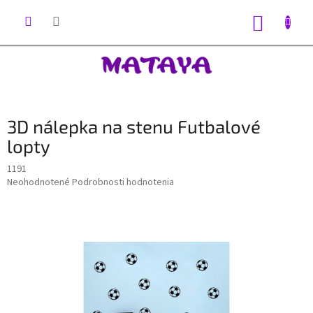
Prejsť
na
NÁKUP
obsah
KOŠÍK
3D nálepka na stenu Futbalové
lopty
1191
Priemerné
Neohodnotené
Podrobnosti hodnotenia
hodnotenie
produktu
je
0,0
z
5
hviezdičiek.