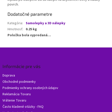
povrch.
Dodatočné parametre
Kategória
:
Samolepky a 3D nálepky
Hmotnosť
:
0.25 kg
Položka bola vypredaná…
Z
á
p
ä
Informácie pre vás
t
Doprava
i
Obchodné podmienky
e
Podmienky ochrany osobných údajov
Reklamácia Tovaru
Vrátenie Tovaru
Často kladené otázky - FAQ