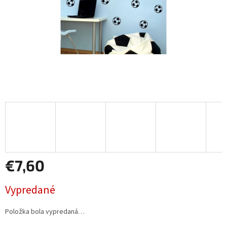
€7,60
Jednotková
Vypredané
cena:
Položka bola vypredaná…