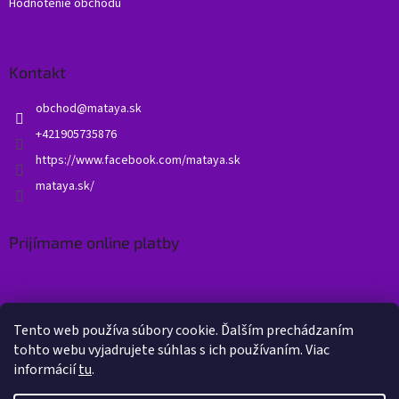
Hodnotenie obchodu
Kontakt
obchod
@
mataya.sk
+421905735876
https://www.facebook.com/mataya.sk
mataya.sk/
Prijímame online platby
Tento web používa súbory cookie. Ďalším prechádzaním
tohto webu vyjadrujete súhlas s ich používaním. Viac
informácií
tu
.