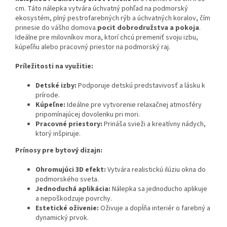
cm. Táto nálepka vytvára úchvatný pohľad na podmorský
ekosystém, plný pestrofarebných rýb a úchvatných koralov, čím
prinesie do vášho domova
pocit dobrodružstva a pokoja
.
Ideálne pre milovníkov mora, ktorí chcú premeniť svoju izbu,
kúpeľňu alebo pracovný priestor na podmorský raj.
Príležitosti na využitie:
Detské izby:
Podporuje detskú predstavivosť a lásku k
prírode.
Kúpeľne:
Ideálne pre vytvorenie relaxačnej atmosféry
pripomínajúcej dovolenku pri mori.
Pracovné priestory:
Prináša svieži a kreatívny nádych,
ktorý inšpiruje.
Prínosy pre bytový dizajn:
Ohromujúci 3D efekt:
Vytvára realistickú ilúziu okna do
podmorského sveta.
Jednoduchá aplikácia:
Nálepka sa jednoducho aplikuje
a nepoškodzuje povrchy.
Estetické oživenie:
Oživuje a dopĺňa interiér o farebný a
dynamický prvok.