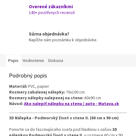
Overené zákazníkmi
140+ pozitívnych recenzií
Súrna objednávka?
Napíšte nám poznámku k objednávke.
Popis
Hodnotenie
Diskusia
Podrobný popis
Materiál:
PVC, papier
Rozmery zabalenej nálepky:
70x100 cm
Rozmery nálepky nalepenej na stene:
60x90 cm
Návod:
Ako nalepiť nálepku na stenu / auto - Mataya.sk
3D Nálepka - Podmorský život v stene II. (60 cm x 90 cm)
Ponorte sa do fascinujúceho sveta pod hladinou s našou
3D
nálepkou Podmorský život v stene II.
o rozmere 60 cm x 90