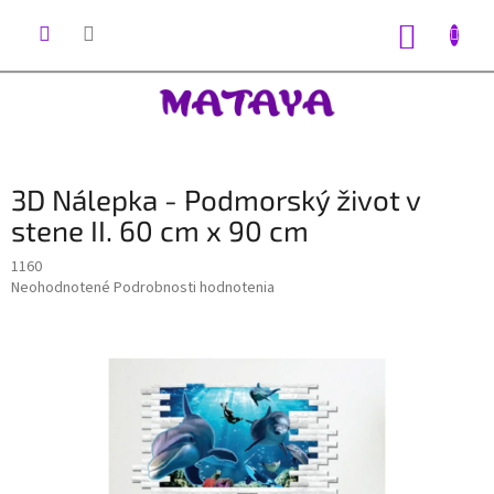
Prejsť
na
NÁKUP
obsah
KOŠÍK
3D Nálepka - Podmorský život v
stene II. 60 cm x 90 cm
1160
Priemerné
Neohodnotené
Podrobnosti hodnotenia
hodnotenie
produktu
je
0,0
z
5
hviezdičiek.