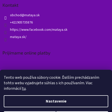
Kontakt
obchod
@
mataya.sk
+421905735876
https://www.facebook.com/mataya.sk
mataya.sk/
Prijímame online platby
Tento web používa súbory cookie. Ďalším prechádzaním
tohto webu vyjadrujete súhlas s ich používaním. Viac
informácií
tu
.
Vytvoril Shoptet
Nastavenie