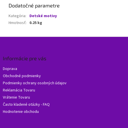
Dodatočné parametre
Kategória
:
Detské motivy
Hmotnosť
:
0.25 kg
Z
á
p
ä
Informácie pre vás
t
Doprava
i
Obchodné podmienky
e
Podmienky ochrany osobných údajov
Reklamácia Tovaru
Vrátenie Tovaru
Často kladené otázky - FAQ
Hodnotenie obchodu