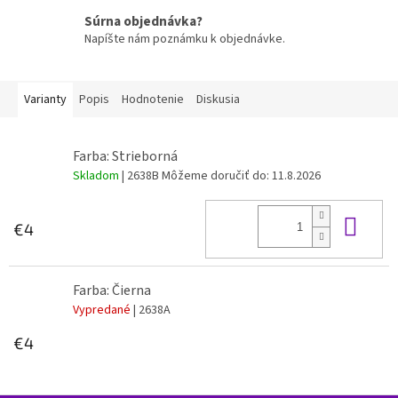
Súrna objednávka?
Napíšte nám poznámku k objednávke.
Varianty
Popis
Hodnotenie
Diskusia
Farba: Strieborná
Skladom
| 2638B
Môžeme doručiť do:
11.8.2026
Do 
€4
Farba: Čierna
Vypredané
| 2638A
€4