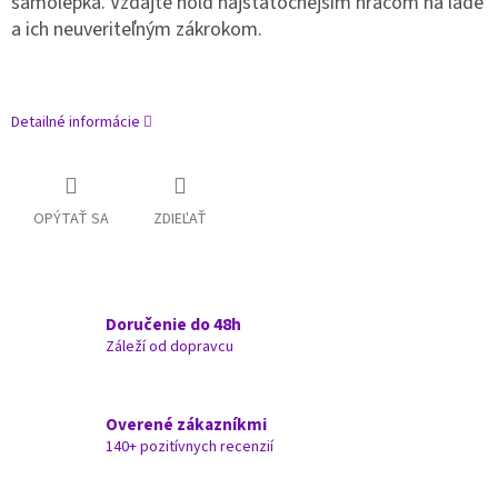
samolepka. Vzdajte hold najstatočnejším hráčom na ľade
a ich neuveriteľným zákrokom.
Detailné informácie
OPÝTAŤ SA
ZDIEĽAŤ
Doručenie do 48h
Záleží od dopravcu
Overené zákazníkmi
140+ pozitívnych recenzií