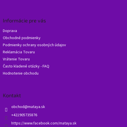
Z
á
p
ä
Informácie pre vás
t
Doprava
i
Obchodné podmienky
e
Podmienky ochrany osobných údajov
Reklamácia Tovaru
Vrátenie Tovaru
Často kladené otázky - FAQ
Hodnotenie obchodu
Kontakt
obchod
@
mataya.sk
+421905735876
https://www.facebook.com/mataya.sk