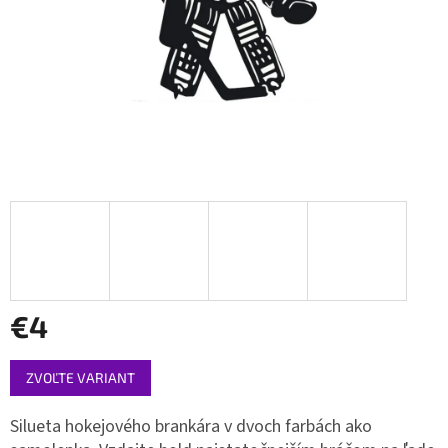
€4
Jednotková
ZVOĽTE VARIANT
cena:
Silueta hokejového brankára v dvoch farbách ako