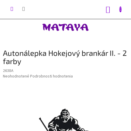
Prejsť
na
NÁKUP
obsah
KOŠÍK
Autonálepka Hokejový brankár II. - 2
farby
2638A
Priemerné
Neohodnotené
Podrobnosti hodnotenia
hodnotenie
produktu
je
0,0
z
5
hviezdičiek.