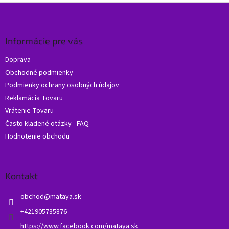
Z
á
p
ä
Informácie pre vás
t
Doprava
i
Obchodné podmienky
e
Podmienky ochrany osobných údajov
Reklamácia Tovaru
Vrátenie Tovaru
Často kladené otázky - FAQ
Hodnotenie obchodu
Kontakt
obchod
@
mataya.sk
+421905735876
https://www.facebook.com/mataya.sk