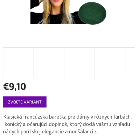
€9,10
Jednotková
ZVOĽTE VARIANT
cena:
Klasická francúzska baretka pre dámy v rôznych farbách.
Ikonický a očarujúci doplnok, ktorý dodá vášmu vzhľadu
nádych parížskej elegancie a nonšalancie.