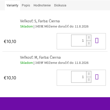
Varianty
Popis
Hodnotenie
Diskusia
Veľkosť: S, Farba: Čierna
Skladom
| 3459E
Môžeme doručiť do:
11.8.2026
Do 
€10,10
Veľkosť: M, Farba: Čierna
Skladom
| 3459F
Môžeme doručiť do:
11.8.2026
Do 
€10,10
Z
á