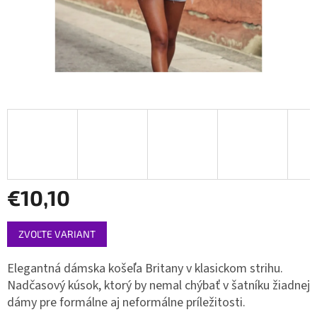
€10,10
Jednotková
ZVOĽTE VARIANT
cena:
Elegantná dámska košeľa Britany v klasickom strihu.
Nadčasový kúsok, ktorý by nemal chýbať v šatníku žiadnej
dámy pre formálne aj neformálne príležitosti.