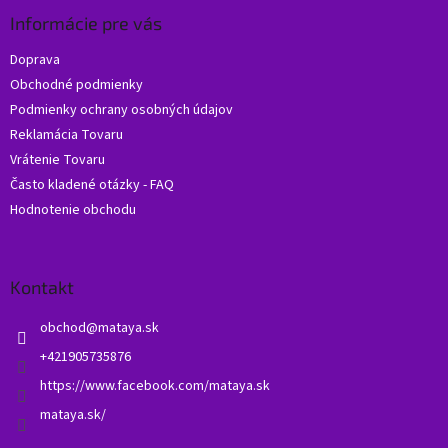
p
ä
Informácie pre vás
t
Doprava
i
Obchodné podmienky
e
Podmienky ochrany osobných údajov
Reklamácia Tovaru
Vrátenie Tovaru
Často kladené otázky - FAQ
Hodnotenie obchodu
Kontakt
obchod
@
mataya.sk
+421905735876
https://www.facebook.com/mataya.sk
mataya.sk/