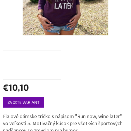
€10,10
Jednotková
ZVOĽTE VARIANT
cena:
Fialové dámske tričko s nápisom "Run now, wine later"
vo veľkosti S. Motivačný kúsok pre všetkých športových
nadšencov so zmyslom pre humor.