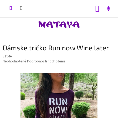
Prejsť
na
NÁKUP
obsah
KOŠÍK
Dámske tričko Run now Wine later
3194A
Priemerné
Neohodnotené
Podrobnosti hodnotenia
hodnotenie
produktu
je
0,0
z
5
hviezdičiek.