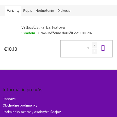
Varianty
Popis
Hodnotenie
Diskusia
Veľkosť: S, Farba: Fialová
Skladom
| 3194A
Môžeme doručiť do:
10.8.2026
Do 
€10,10
Z
á
p
ä
Informácie pre vás
t
Doprava
i
Obchodné podmienky
e
Podmienky ochrany osobných údajov