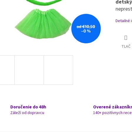
detský
neprest
Detailné 
od €10,50
–0 %
TLAČ
Doručenie do 48h
Overené zákazník
Záleží od dopravcu
140+ pozitívnych rece