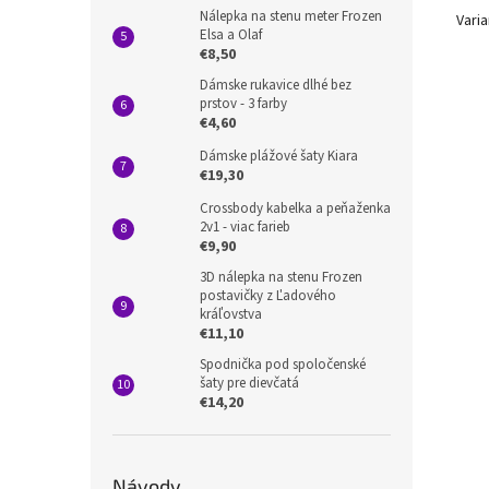
Nálepka na stenu meter Frozen
Varia
Elsa a Olaf
€8,50
Dámske rukavice dlhé bez
prstov - 3 farby
€4,60
Dámske plážové šaty Kiara
€19,30
Crossbody kabelka a peňaženka
2v1 - viac farieb
€9,90
3D nálepka na stenu Frozen
postavičky z Ľadového
kráľovstva
€11,10
Spodnička pod spoločenské
šaty pre dievčatá
€14,20
Návody