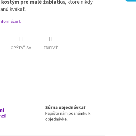
 kostým pre malé žabiatka
, ktoré nikdy
anú kvákať.
informácie
OPÝTAŤ SA
ZDIEĽAŤ
Súrna objednávka?
mi
Napíšte nám poznámku k
nzií
objednávke.