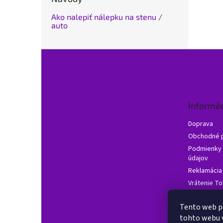
Ako nalepiť nálepku na stenu /
auto
Z
á
p
ä
t
Informác
i
e
Doprava
Obchodné 
Podmienky 
údajov
Reklamácia
Vrátenie To
Často klade
Tento web p
Hodnotenie
tohto webu v