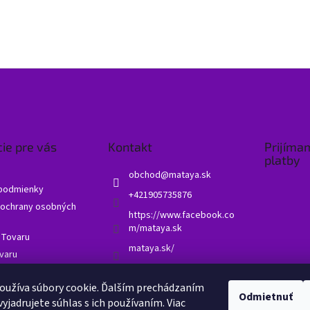
ie pre vás
Kontakt
Prijíma
platby
obchod
@
mataya.sk
podmienky
+421905735876
ochrany osobných
https://www.facebook.co
m/mataya.sk
 Tovaru
mataya.sk/
varu
né otázky - FAQ
oužíva súbory cookie. Ďalším prechádzaním
 obchodu
Odmietnuť
yjadrujete súhlas s ich používaním. Viac