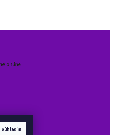
me online
Súhlasím