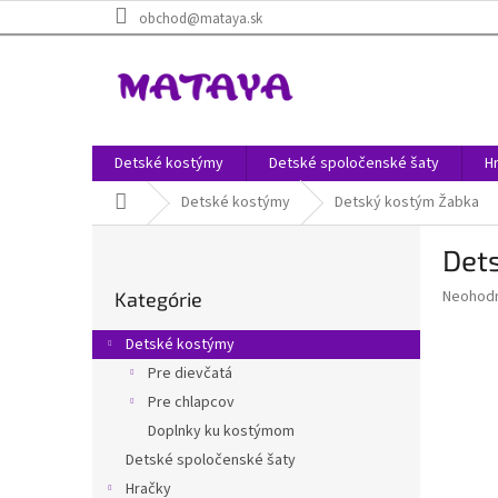
Prejsť
obchod@mataya.sk
na
obsah
Detské kostýmy
Detské spoločenské šaty
H
Domov
Detské kostýmy
Detský kostým Žabka
B
Det
o
Preskočiť
č
Priemer
Neohod
Kategórie
kategórie
n
hodnote
ý
produkt
Detské kostýmy
p
je
Pre dievčatá
0,0
a
z
Pre chlapcov
n
5
e
Doplnky ku kostýmom
hviezdič
l
Detské spoločenské šaty
Hračky