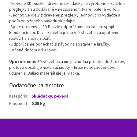
-Drevené 3D puzzle - drevené skladačky sú vyrobené z kvalitné
preglejky a sú dodávané v nezloženom tvare, balené vo fólii.
-Jednotlivé diely z drevenej preglejky jednoducho vytlačte a
podľa priloženého návodu skladajte.
-Spoje drevených 3D Puzzle odporúčame na koniec spojiť
lepidlom (napr. Duvilax) alebo je možné stavebnicu opätovne
rozložiť a znovu zložiť.
-Odporúčame ponechať si návod na zostavenie hračky.
-Určené deťom od 3 rokov
Upozornenie:
3D stavebnica nie je vhodná pre deti do 3 rokov,
pretože obsahuje malé súčiastky – hrozí nebezpečenstvo
udusenia. Baliaci materiál nie je hračka.
Dodatočné parametre
Kategória
:
Skládačky, pexesá
Hmotnosť
:
0.25 kg
Z
á
p