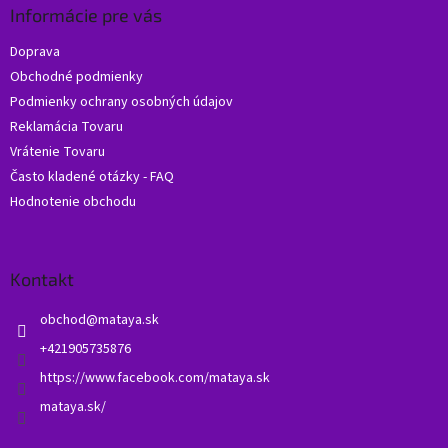
ä
Informácie pre vás
t
Doprava
i
Obchodné podmienky
e
Podmienky ochrany osobných údajov
Reklamácia Tovaru
Vrátenie Tovaru
Často kladené otázky - FAQ
Hodnotenie obchodu
Kontakt
obchod
@
mataya.sk
+421905735876
https://www.facebook.com/mataya.sk
mataya.sk/