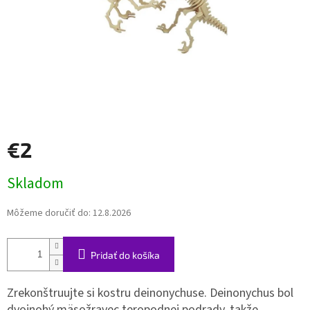
€2
Jednotková
Skladom
cena:
Môžeme doručiť do:
12.8.2026
Pridať do košíka
Zrekonštruujte si kostru deinonychuse. Deinonychus bol
dvojnohý mäsožravec teropodnej podrady, takže