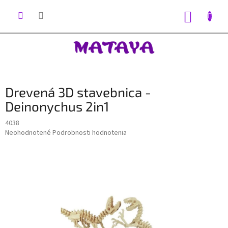
Prejsť
na
NÁKUP
obsah
KOŠÍK
Drevená 3D stavebnica -
Deinonychus 2in1
4038
Priemerné
Neohodnotené
Podrobnosti hodnotenia
hodnotenie
produktu
je
0,0
z
5
hviezdičiek.