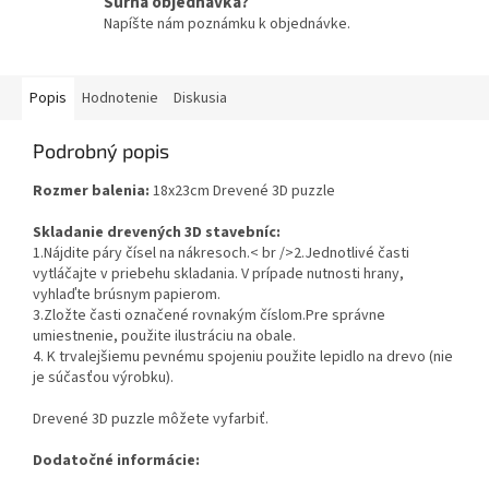
Súrna objednávka?
Napíšte nám poznámku k objednávke.
Popis
Hodnotenie
Diskusia
Podrobný popis
Rozmer balenia:
18x23cm Drevené 3D puzzle
Skladanie drevených 3D stavebníc:
1.Nájdite páry čísel na nákresoch.< br />2.Jednotlivé časti
vytláčajte v priebehu skladania. V prípade nutnosti hrany,
vyhlaďte brúsnym papierom.
3.Zložte časti označené rovnakým číslom.Pre správne
umiestnenie, použite ilustráciu na obale.
4. K trvalejšiemu pevnému spojeniu použite lepidlo na drevo (nie
je súčasťou výrobku).
Drevené 3D puzzle môžete vyfarbiť.
Dodatočné informácie: