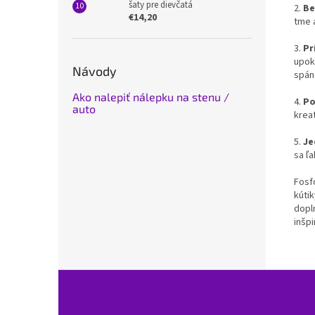
šaty pre dievčatá
2.
Be
€14,20
tme 
3.
Pr
upok
Návody
spán
Ako nalepiť nálepku na stenu /
4.
Po
auto
kreat
5.
Je
sa ľ
Fosf
kútik
dopl
inšp
Z
á
p