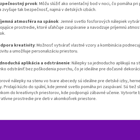
zpečnostný prvok
: Môžu slúžiť ako orientačný bod v noci, čo pomáha pri
a zvyšuje tak bezpečnosť, najmä v detských izbách.
íjemná atmosféra na spánok
: Jemné svetlo fosforových nálepiek vytvár
ojujúce prostredie, ktoré uľahčuje zaspávanie a navodzuje príjemnú atmos
ok.
dpora kreativity
: Možnosť vytvárať vlastné vzory a kombinácia podnecu
ivitu a umožňuje personalizáciu priestoru.
dnoduchá aplikácia a odstránenie
: Nálepky sa jednoducho aplikujú na s
ahko odstrániť bez poškodenia povrchu, čo je ideálne pre dočasné dekoráci
orové nálepky na stenu vo tvare abecedy sú ideálne pre detské izby, herne
y. Pridajú kúzlo do spální, kde jemné svetlo pomáha pri zaspávaní. Sú tiež 
nkom do kreatívnych priestorov, kde podporujú zábavné učenie. Vytvorte
iratívne prostredie pre deti v akomkoľvek priestore.