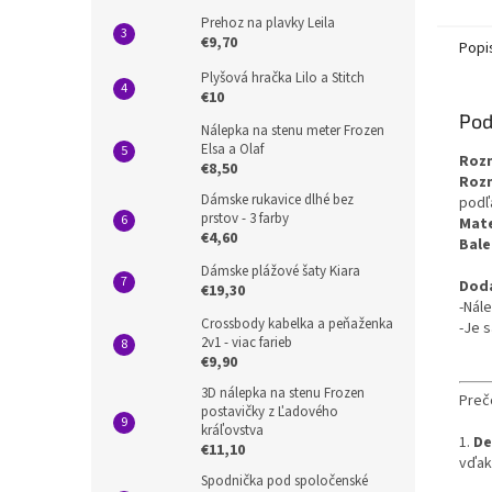
Prehoz na plavky Leila
€9,70
Popi
Plyšová hračka Lilo a Stitch
€10
Pod
Nálepka na stenu meter Frozen
Elsa a Olaf
Rozm
€8,50
Roz
Dámske rukavice dlhé bez
podľ
prstov - 3 farby
Mate
€4,60
Bale
Dámske plážové šaty Kiara
Doda
€19,30
-Nál
Crossbody kabelka a peňaženka
-Je 
2v1 - viac farieb
€9,90
3D nálepka na stenu Frozen
Preč
postavičky z Ľadového
kráľovstva
1.
De
€11,10
vďak
Spodnička pod spoločenské