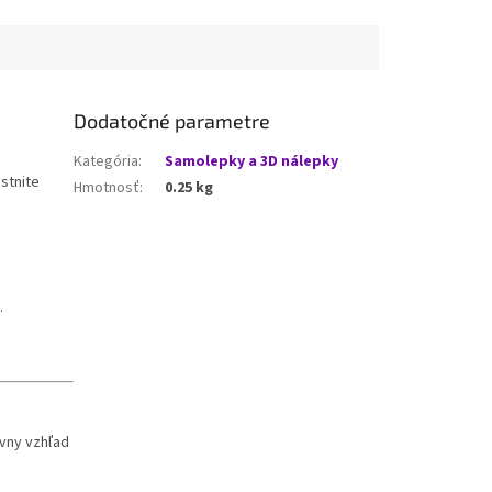
Dodatočné parametre
Kategória
:
Samolepky a 3D nálepky
stnite
Hmotnosť
:
0.25 kg
.
ívny vzhľad