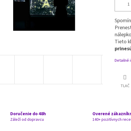
Spomína
Prenest
nálepko
Tieto k
prines
Detailné 
TLAČ
Doručenie do 48h
Overené zákazník
Záleží od dopravcu
140+ pozitívnych rece