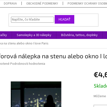
DOPRAVA
OBCHODNÉ PODMIENKY
PODMIENKY OCHRANY OSOB
HĽADAŤ
račky
Samolepky a 3D nálepky
Bižutéria, tattoo, doplnky
a na stenu alebo okno I love Paris
orová nálepka na stenu alebo okno I l
né
notené
Podrobnosti hodnotenia
nie
€4,
u
Jednotk
Skla
cena:
iek.
Môžeme d