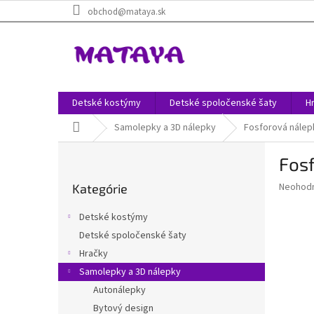
Prejsť
obchod@mataya.sk
na
obsah
Detské kostýmy
Detské spoločenské šaty
H
Domov
Samolepky a 3D nálepky
Fosforová nálepk
B
Fosf
o
Preskočiť
č
Priemer
Neohod
Kategórie
kategórie
n
hodnote
ý
produkt
Detské kostýmy
p
je
Detské spoločenské šaty
0,0
a
z
Hračky
n
5
e
Samolepky a 3D nálepky
hviezdič
l
Autonálepky
Bytový design