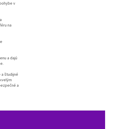
 pohybe v
a
féru na
je
tenu a dajú
e.
 a študijné
skvelým
 bezpečné a