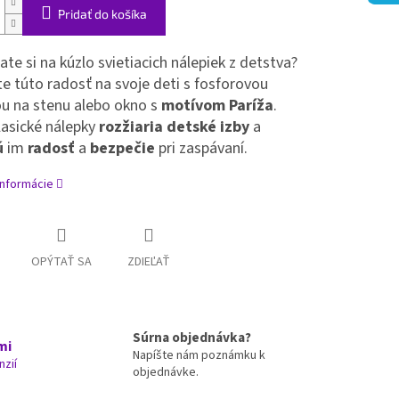
Pridať do košíka
te si na kúzlo svietiacich nálepiek z detstva?
e túto radosť na svoje deti s fosforovou
u na stenu alebo okno s
motívom Paríža
.
lasické nálepky
rozžiaria detské izby
a
ú
im
radosť
a
bezpečie
pri zaspávaní.
informácie
OPÝTAŤ SA
ZDIEĽAŤ
Súrna objednávka?
mi
Napíšte nám poznámku k
nzií
objednávke.