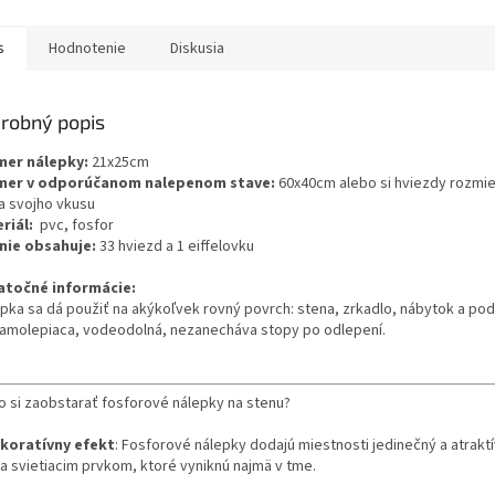
s
Hodnotenie
Diskusia
robný popis
er nálepky:
21x25cm
mer v odporúčanom nalepenom stave:
60x40cm alebo si hviezdy rozmie
a svojho vkusu
riál:
pvc, fosfor
nie obsahuje:
33 hviezd a 1 eiffelovku
točné informácie:
epka sa dá použiť na akýkoľvek rovný povrch: stena, zrkadlo, nábytok a pod
samolepiaca, vodeodolná, nezanecháva stopy po odlepení.
o si zaobstarať fosforové nálepky na stenu?
koratívny efekt
: Fosforové nálepky dodajú miestnosti jedinečný a atrakt
a svietiacim prvkom, ktoré vyniknú najmä v tme.