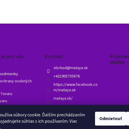
ie pre vás
Kontakt
Prijíma
platby
obchod
@
mataya.sk
podmienky
+421905735876
ochrany osobných
https://www.facebook.co
m/mataya.sk
 Tovaru
mataya.sk/
varu
né otázky - FAQ
oužíva súbory cookie. Ďalším prechádzaním
 obchodu
Odmietnuť
yjadrujete súhlas s ich používaním. Viac
u
.