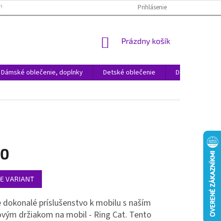
NÝCH ÚDAJOV
REKLAMÁCIA TOVARU
VRÁTENIE TOVARU
Prihlásenie
ČAST
NÁKUPNÝ
Prázdny košík
KOŠÍK
Dámské oblečenie, doplnky
Detské oblečenie
Domácnosť
50
ová
E VARIANT
 dokonalé príslušenstvo k mobilu s naším
vým držiakom na mobil - Ring Cat. Tento