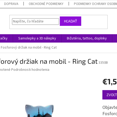
DOPRAVA
OBCHODNÉ PODMIENKY
PODMIENKY OCHRANY OSOB
HĽADAŤ
račky
Samolepky a 3D nálepky
Bižutéria, tattoo, doplnky
Fosforový držiak na mobil - Ring Cat
orový držiak na mobil - Ring Cat
3350B
né
notené
Podrobnosti hodnotenia
nie
€1,
u
Jednotk
ZVOĽT
cena:
iek.
Objavte
Fosforo