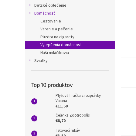
Detské oblečenie
Domácnosť
Cestovanie
Varenie a pečenie
Púzdra na cigarety
Vylepšenia domácnosti
Naši miláčikovia
Sviatky
Top 10 produktov
Plyšová hračka z rozprávky
Vaiana
€11,50
Čelenka Zootropolis
€8,70
Tetovací rukáv