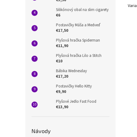
€3,50
Varia
Silikónový obal na slim cigarety
€6
Postavičky Máša a Medveď
€17,50
Plyšová hračka Spiderman
€11,90
Plyšová hračka Lilo a Stitch
€10
Bábika Wednesday
€17,20
Postavičky Hello Kitty
€9,90
Plyšové Jedlo Fast Food
€13,90
Návody