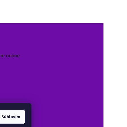
me online
Súhlasím