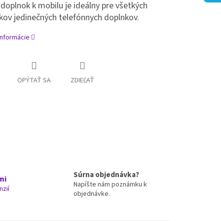
 doplnok k mobilu je ideálny pre všetkých
kov jedinečných telefónnych doplnkov.
informácie
OPÝTAŤ SA
ZDIEĽAŤ
Súrna objednávka?
mi
Napíšte nám poznámku k
nzií
objednávke.