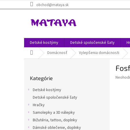
Prejsť
obchod@mataya.sk
na
obsah
Detské kostýmy
Detské spoločenské šaty
H
Domov
Domácnosť
Vylepšenia domácnosti
B
Fosf
o
Preskočiť
č
Priemer
Neohod
Kategórie
kategórie
n
hodnote
ý
produkt
Detské kostýmy
p
je
Detské spoločenské šaty
0,0
a
z
Hračky
n
5
e
Samolepky a 3D nálepky
hviezdič
l
Bižutéria, tattoo, doplnky
Dámské oblečenie, doplnky