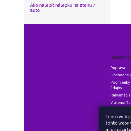
Ako nalepiť nálepku na stenu /
auto
Z
á
p
ä
t
Informác
i
e
Doprava
Obchodné 
Podmienky 
údajov
Reklamácia
Vrátenie To
Často klade
Tento web p
Hodnotenie
tohto webu v
informácií
t