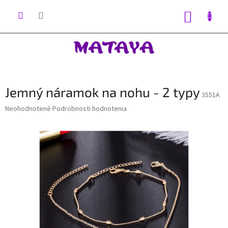
Prejsť
na
NÁKUP
obsah
KOŠÍK
Jemný náramok na nohu - 2 typy
3551A
Priemerné
Neohodnotené
Podrobnosti hodnotenia
hodnotenie
produktu
je
0,0
z
5
hviezdičiek.