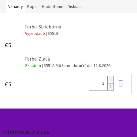
Varianty
Popis
Hodnotenie
Diskusia
Farba: Strieborná
Vypredané
| 3551B
€5
Farba: Zlatá
Skladom
| 3551A
Môžeme doručiť do:
11.8.2026
Do 
€5
Z
á
p
ä
Informácie pre vás