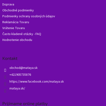
t
Doprava
i
Obchodné podmienky
e
Podmienky ochrany osobných údajov
Reklamácia Tovaru
Vrátenie Tovaru
Často kladené otázky - FAQ
Hodnotenie obchodu
Kontakt
obchod
@
mataya.sk
+421905735876
https://www.facebook.com/mataya.sk
mataya.sk/
Prijímame online platby