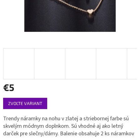
€5
Jednotková
ZVOĽTE VARIANT
cena:
Trendy náramky na nohu v zlatej a striebornej farbe sú
skvelým módnym doplnkom. Sú vhodné aj ako letný
darček pre slečny/dámy. Balenie obsahuje 2 ks náramkov