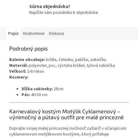
Súrna objednávka?
Napíšte nám poznámku k objednávke.
Popis
Hodnotenie
Diskusia
Podrobný popis
Balenie obsahuje:
krídla, čelenku, paličku, sukničku
Materiál:
polyester, pvc, výstuha krídiel, tylová suknička
Veľkosť:
2-6 rokov
Rozmery:
Dĺžka sukienky:
28cm
Pás:
40-50 cm
Karnevalový kostým Motýlik Cyklamenový –
výnimočný a pútavý outfit pre malé princezné
Doprajte svojej malej princeznej možnosť zažiariť v očarujúcom
cyklamenovom motýlikovom kostýme, ktorý priťahuje