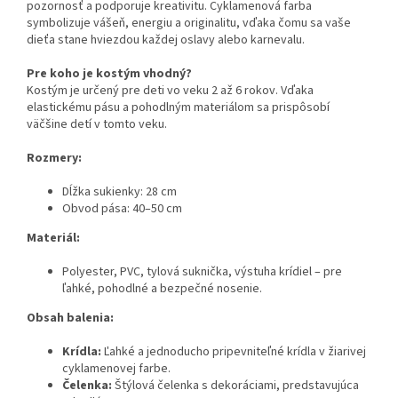
pozornosť a podporuje kreativitu. Cyklamenová farba
symbolizuje vášeň, energiu a originalitu, vďaka čomu sa vaše
dieťa stane hviezdou každej oslavy alebo karnevalu.
Pre koho je kostým vhodný?
Kostým je určený pre deti vo veku 2 až 6 rokov. Vďaka
elastickému pásu a pohodlným materiálom sa prispôsobí
väčšine detí v tomto veku.
Rozmery:
Dĺžka sukienky: 28 cm
Obvod pása: 40–50 cm
Materiál:
Polyester, PVC, tylová suknička, výstuha krídiel – pre
ľahké, pohodlné a bezpečné nosenie.
Obsah balenia:
Krídla:
Ľahké a jednoducho pripevniteľné krídla v žiarivej
cyklamenovej farbe.
Čelenka:
Štýlová čelenka s dekoráciami, predstavujúca