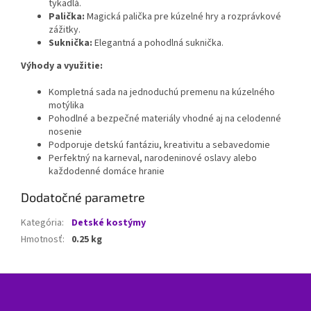
tykadlá.
Palička:
Magická palička pre kúzelné hry a rozprávkové
zážitky.
Suknička:
Elegantná a pohodlná suknička.
Výhody a využitie:
Kompletná sada na jednoduchú premenu na kúzelného
motýlika
Pohodlné a bezpečné materiály vhodné aj na celodenné
nosenie
Podporuje detskú fantáziu, kreativitu a sebavedomie
Perfektný na karneval, narodeninové oslavy alebo
každodenné domáce hranie
Dodatočné parametre
Kategória
:
Detské kostýmy
Hmotnosť
:
0.25 kg
Z
á
p