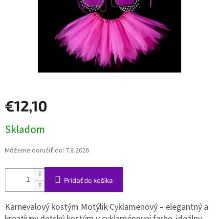
€12,10
Jednotková
Skladom
cena:
Môžeme doručiť do:
7.8.2026
Pridať do košíka
Karnevalový kostým Motýlik Cyklamenový – elegantný a
kreatívny detský kostým v cyklaménovej farbe, ideálny