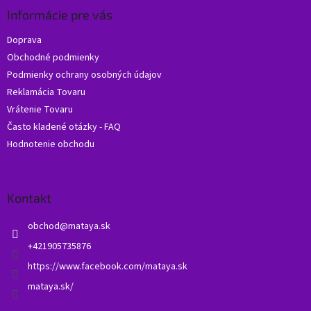
ä
Informácie pre vás
t
Doprava
i
Obchodné podmienky
e
Podmienky ochrany osobných údajov
Reklamácia Tovaru
Vrátenie Tovaru
Často kladené otázky - FAQ
Hodnotenie obchodu
Kontakt
obchod
@
mataya.sk
+421905735876
https://www.facebook.com/mataya.sk
mataya.sk/