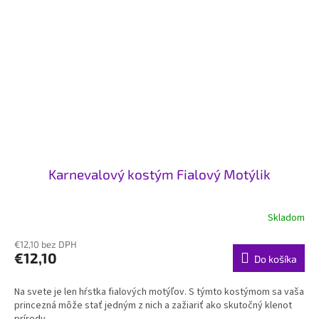
Karnevalový kostým Fialový Motýlik
Skladom
€12,10 bez DPH
€12,10
Do košíka
Na svete je len hŕstka fialových motýľov. S týmto kostýmom sa vaša
princezná môže stať jedným z nich a zažiariť ako skutočný klenot