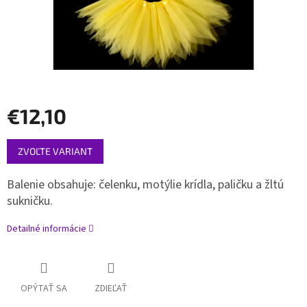
€12,10
Jednotková
ZVOĽTE VARIANT
cena:
Balenie obsahuje: čelenku, motýlie krídla, paličku a žltú
sukničku.
Detailné informácie
OPÝTAŤ SA
ZDIEĽAŤ