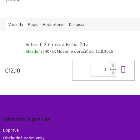
prírody.
Varianty
Popis
Hodnotenie
Diskusia
Veľkosť: 2-6 rokov, Farba: Žltá
Skladom
| 4072A
Môžeme doručiť do:
11.8.2026
Do 
€12,10
Z
á
p
ä
Informácie pre vás
t
Doprava
i
Obchodné podmienky
e