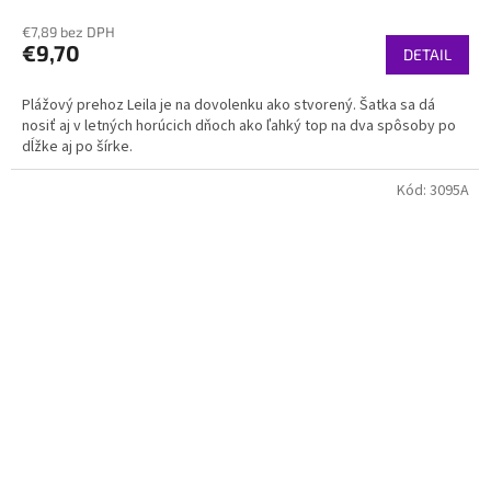
€7,89 bez DPH
€9,70
DETAIL
Plážový prehoz Leila je na dovolenku ako stvorený. Šatka sa dá
nosiť aj v letných horúcich dňoch ako ľahký top na dva spôsoby po
dĺžke aj po šírke.
Kód:
3095A