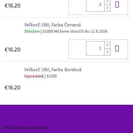
Do 
€16,20
Veľkosť: UNI, Farba: Červená
Skladom
| 3105B
Môžeme doručiť do:
11.8.2026
Do 
€16,20
Veľkosť: UNI, Farba: Bordová
Vypredané
| 3105D
€16,20
Z
á
p
ä
Informácie pre vás