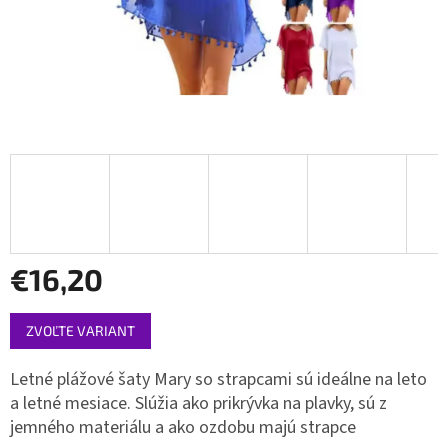
€16,20
Jednotková
ZVOĽTE VARIANT
cena:
Letné plážové šaty Mary so strapcami sú ideálne na leto
a letné mesiace. Slúžia ako prikrývka na plavky, sú z
jemného materiálu a ako ozdobu majú strapce