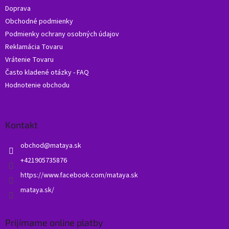
t
Doprava
i
Obchodné podmienky
e
Podmienky ochrany osobných údajov
Reklamácia Tovaru
Vrátenie Tovaru
Často kladené otázky - FAQ
Hodnotenie obchodu
Kontakt
obchod
@
mataya.sk
+421905735876
https://www.facebook.com/mataya.sk
mataya.sk/
Prijímame online platby