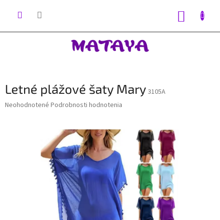
Prejsť
na
NÁKUP
obsah
KOŠÍK
Letné plážové šaty Mary
3105A
Priemerné
Neohodnotené
Podrobnosti hodnotenia
hodnotenie
produktu
je
0,0
z
5
hviezdičiek.