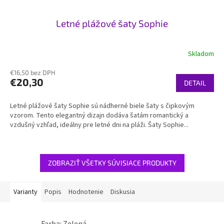
Letné plážové šaty Sophie
Skladom
€16,50 bez DPH
€20,30
DETAIL
Letné plážové šaty Sophie sú nádherné biele šaty s čipkovým
vzorom. Tento elegantný dizajn dodáva šatám romantický a
vzdušný vzhľad, ideálny pre letné dni na pláži. Šaty Sophie...
ZOBRAZIŤ VŠETKY SÚVISIACE PRODUKTY
Varianty
Popis
Hodnotenie
Diskusia
Farba: Zelená