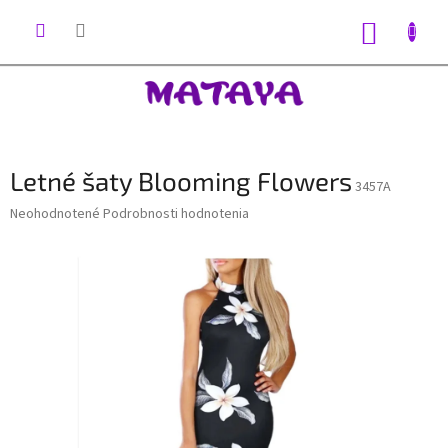
Prejsť
na
NÁKUP
obsah
KOŠÍK
Letné šaty Blooming Flowers
3457A
Priemerné
Neohodnotené
Podrobnosti hodnotenia
hodnotenie
produktu
je
0,0
z
5
hviezdičiek.