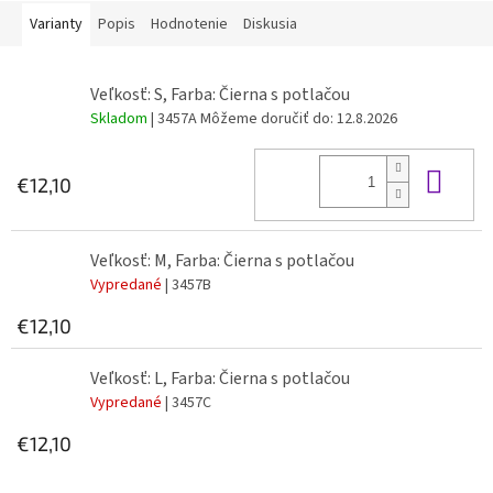
Varianty
Popis
Hodnotenie
Diskusia
Veľkosť: S, Farba: Čierna s potlačou
Skladom
| 3457A
Môžeme doručiť do:
12.8.2026
Do 
€12,10
Veľkosť: M, Farba: Čierna s potlačou
Vypredané
| 3457B
€12,10
Veľkosť: L, Farba: Čierna s potlačou
Vypredané
| 3457C
€12,10