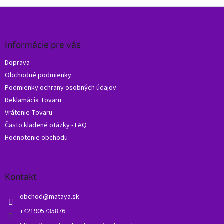
Z
á
p
ä
Informácie pre vás
t
Doprava
i
Obchodné podmienky
e
Podmienky ochrany osobných údajov
Reklamácia Tovaru
Vrátenie Tovaru
Často kladené otázky - FAQ
Hodnotenie obchodu
Kontakt
obchod
@
mataya.sk
+421905735876