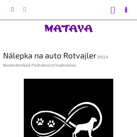
Prejsť
na
NÁKUP
obsah
KOŠÍK
Nálepka na auto Rotvajler
3921A
Priemerné
Neohodnotené
Podrobnosti hodnotenia
hodnotenie
produktu
je
0,0
z
5
hviezdičiek.