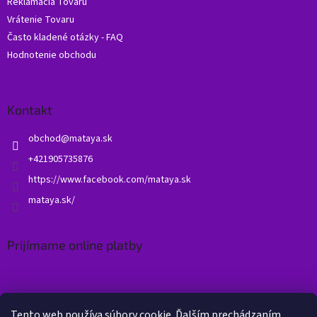
Reklamácia Tovaru
Vrátenie Tovaru
Často kladené otázky - FAQ
Hodnotenie obchodu
Kontakt
obchod
@
mataya.sk
+421905735876
https://www.facebook.com/mataya.sk
mataya.sk/
Prijímame online platby
Tento web používa súbory cookie. Ďalším prechádzaním