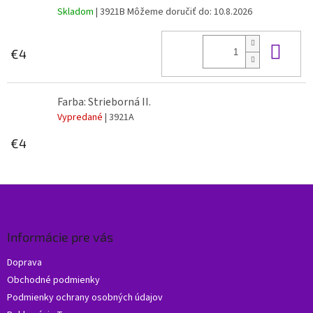
Skladom
| 3921B
Môžeme doručiť do:
10.8.2026
Do 
€4
Farba: Strieborná II.
Vypredané
| 3921A
€4
Z
á
p
ä
Informácie pre vás
t
Doprava
i
Obchodné podmienky
e
Podmienky ochrany osobných údajov