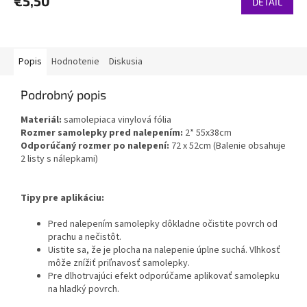
€5,50
DETAIL
Popis
Hodnotenie
Diskusia
Podrobný popis
Materiál:
samolepiaca vinylová fólia
Rozmer samolepky pred nalepením:
2* 55x38cm
Odporúčaný rozmer po nalepení:
72 x 52cm (Balenie obsahuje
2 listy s nálepkami)
Tipy pre aplikáciu:
Pred nalepením samolepky dôkladne očistite povrch od
prachu a nečistôt.
Uistite sa, že je plocha na nalepenie úplne suchá. Vlhkosť
môže znížiť priľnavosť samolepky.
Pre dlhotrvajúci efekt odporúčame aplikovať samolepku
na hladký povrch.