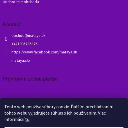
Hodnotenie obchodu
Kontakt
obchod
@
mataya.sk
+421905735876
https://www.facebook.com/mataya.sk
mataya.sk/
Prijímame online platby
Tento web používa súbory cookie. Ďalším prechádzaním
tohto webu vyjadrujete súhlas s ich používaním. Viac
informácií
tu
.