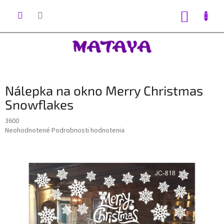
Prejsť
na
NÁKUP
obsah
KOŠÍK
Nálepka na okno Merry Christmas
Snowflakes
3600
Priemerné
Neohodnotené
Podrobnosti hodnotenia
hodnotenie
produktu
je
0,0
z
5
hviezdičiek.