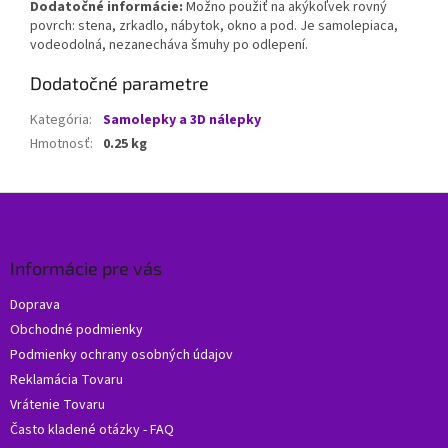
Dodatočné informácie:
Možno použiť na akýkoľvek rovný
povrch: stena, zrkadlo, nábytok, okno a pod. Je samolepiaca,
vodeodolná, nezanecháva šmuhy po odlepení.
Dodatočné parametre
Kategória
:
Samolepky a 3D nálepky
Hmotnosť
:
0.25 kg
Z
á
p
ä
Informácie pre vás
t
Doprava
i
Obchodné podmienky
e
Podmienky ochrany osobných údajov
Reklamácia Tovaru
Vrátenie Tovaru
Často kladené otázky - FAQ