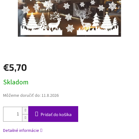
€5,70
Jednotková
Skladom
cena:
Môžeme doručiť do:
11.8.2026
Pridať do košíka
Detailné informácie