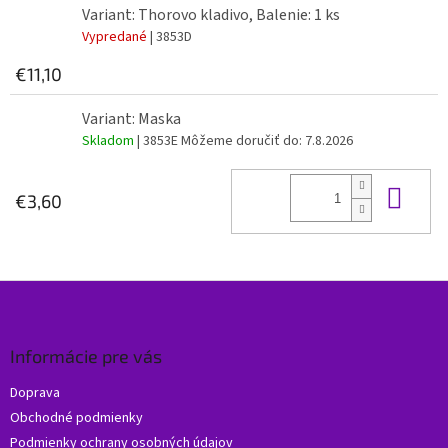
Variant: Thorovo kladivo, Balenie: 1 ks
Vypredané
| 3853D
€11,10
Variant: Maska
Skladom
| 3853E
Môžeme doručiť do:
7.8.2026
Do 
€3,60
Z
á
p
ä
Informácie pre vás
t
Doprava
i
Obchodné podmienky
e
Podmienky ochrany osobných údajov