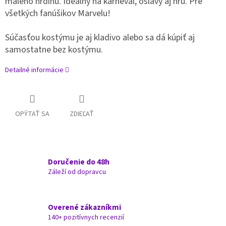
malého hrdinu. Ideálny na karneval, oslavy aj hru. Pre
všetkých fanúšikov Marvelu!
Súčasťou kostýmu je aj kladivo alebo sa dá kúpiť aj
samostatne bez kostýmu.
Detailné informácie
OPÝTAŤ SA
ZDIEĽAŤ
Doručenie do 48h
Záleží od dopravcu
Overené zákazníkmi
140+ pozitívnych recenzií