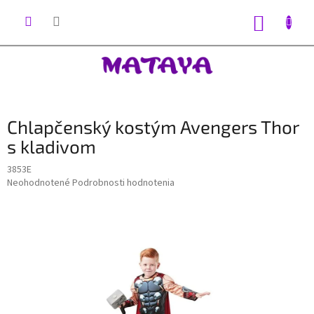
Prejsť
na
NÁKUP
obsah
KOŠÍK
Chlapčenský kostým Avengers Thor
s kladivom
3853E
Priemerné
Neohodnotené
Podrobnosti hodnotenia
hodnotenie
produktu
je
0,0
z
5
hviezdičiek.