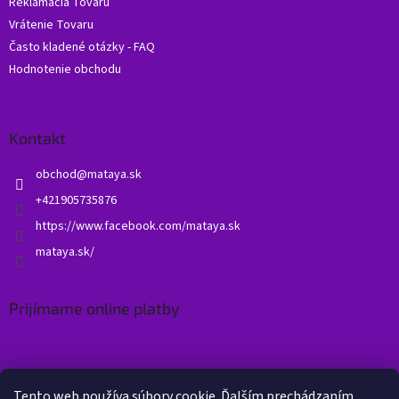
Reklamácia Tovaru
Vrátenie Tovaru
Často kladené otázky - FAQ
Hodnotenie obchodu
Kontakt
obchod
@
mataya.sk
+421905735876
https://www.facebook.com/mataya.sk
mataya.sk/
Prijímame online platby
Tento web používa súbory cookie. Ďalším prechádzaním