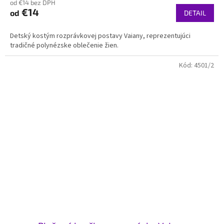
od €14 bez DPH
€14
od
DETAIL
Detský kostým rozprávkovej postavy Vaiany, reprezentujúci
tradičné polynézske oblečenie žien.
Kód:
4501/2