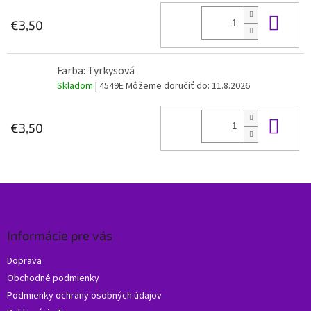
Do 
€3,50
Farba: Tyrkysová
Skladom
| 4549E
Môžeme doručiť do:
11.8.2026
Do 
€3,50
Z
á
p
ä
Informácie pre vás
t
Doprava
i
Obchodné podmienky
e
Podmienky ochrany osobných údajov