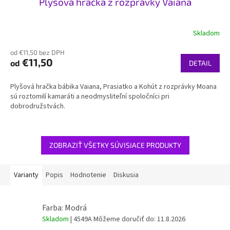
Plyšová hračka z rozprávky Vaiana
Skladom
od €11,50 bez DPH
€11,50
od
DETAIL
Plyšová hračka bábika Vaiana, Prasiatko a Kohút z rozprávky Moana
sú roztomilí kamaráti a neodmysliteľní spoločníci pri
dobrodružstvách.
ZOBRAZIŤ VŠETKY SÚVISIACE PRODUKTY
Varianty
Popis
Hodnotenie
Diskusia
Farba: Modrá
Skladom
| 4549A
Môžeme doručiť do:
11.8.2026