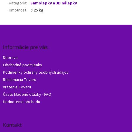
Kategória
:
Samolepky a 3D nálepky
Hmotnosť
:
0.25 kg
Z
á
p
ä
Informácie pre vás
t
Doprava
i
Obchodné podmienky
e
Podmienky ochrany osobných údajov
Reklamácia Tovaru
Vrátenie Tovaru
Často kladené otázky - FAQ
Hodnotenie obchodu
Kontakt