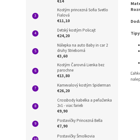
€14
Mate
Roz
Kostým princezná Sofia Svetlo
Fialová
€11,10
Doda
Detský kostým Policajt
Tipy
€24,20
Nálepka na auto Baby in car 2
druhy Strieborná
€3,60
Kostým Čarovná Lienka bez
parochne
Ľahk
€13,80
nale
Karnevalový kostým Spiderman
€26,20
Crossbody kabelka a peňaženka
2v1 - viac farieb
€9,90
Postavičky Princezná Bella
€7,90
Postavičky Šmolkovia