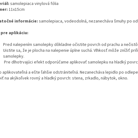
riál:
samolepiaca vinylová fólia
mer:
11x15cm
točné informácie:
samolepiaca, vodeodolná, nezanecháva šmuhy po od
 pre aplikáciu:
Pred nalepením samolepky dôkladne očistite povrch od prachu a nečistô
Uistite sa, že je plocha na nalepenie úplne suchá. Vlhkosť môže znížiť pri
samolepky.
Pre dlhotrvajúci efekt odporúčame aplikovať samolepku na hladký povrc
o aplikovateľná a ešte ľahšie odstrániteľná. Nezanecháva lepidlo po odlepen
piť na akýkoľvek rovný a hladký povrch: stena, zrkadlo, nábytok, okno.