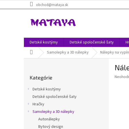
Prejsť
obchod@mataya.sk
na
obsah
Detské kostýmy
Detské spoločenské šaty
H
Domov
Samolepky a 3D nálepky
Nálepky na vypí
B
Nále
o
Preskočiť
č
Priemer
Neohod
Kategórie
kategórie
n
hodnote
ý
produkt
Detské kostýmy
p
je
Detské spoločenské šaty
0,0
a
z
Hračky
n
5
e
Samolepky a 3D nálepky
hviezdič
l
Autonálepky
Bytový design