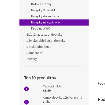
Detské motivy
Nálepky 3D efekt
Nálepky do kuchyne
Nálepky na vypínače
Kúpelňa a WC
Bižutéria, tattoo, doplnky
Dámské oblečenie, doplnky
Detské oblečenie
Domácnosť
Sviatky
Top 10 produktov
Popi
Tetovací rukáv
€3,50
Karnevalový kostým Vaiana - 2
Pod
druhy