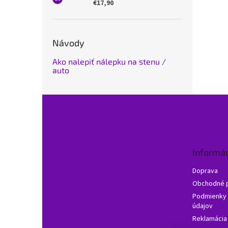
€17,90
Návody
Ako nalepiť nálepku na stenu /
auto
Z
á
p
ä
t
Informác
i
e
Doprava
Obchodné 
Podmienky 
údajov
Reklamácia