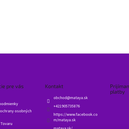
ie pre vás
Kontakt
Prijíma
platby
obchod
@
mataya.sk
podmienky
+421905735876
ochrany osobných
https://www.facebook.co
m/mataya.sk
 Tovaru
mataya.sk/