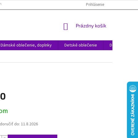
NÝCH ÚDAJOV
REKLAMÁCIA TOVARU
VRÁTENIE TOVARU
Prihlásenie
ČAST
NÁKUPNÝ
Prázdny košík
KOŠÍK
Dámské oblečenie, doplnky
Detské oblečenie
Domácnosť
50
ová
dom
oručiť do:
11.8.2026