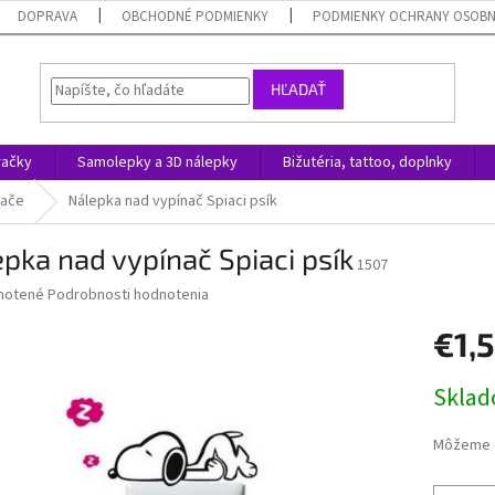
DOPRAVA
OBCHODNÉ PODMIENKY
PODMIENKY OCHRANY OSOB
HĽADAŤ
račky
Samolepky a 3D nálepky
Bižutéria, tattoo, doplnky
nače
Nálepka nad vypínač Spiaci psík
pka nad vypínač Spiaci psík
1507
né
notené
Podrobnosti hodnotenia
nie
€1,
u
Jednotk
Skla
cena:
iek.
Môžeme d