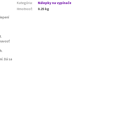
Kategória
:
Nálepky na vypínače
Hmotnosť
:
0.25 kg
lepení
t.
ľnavosť
h.
í. Dá sa