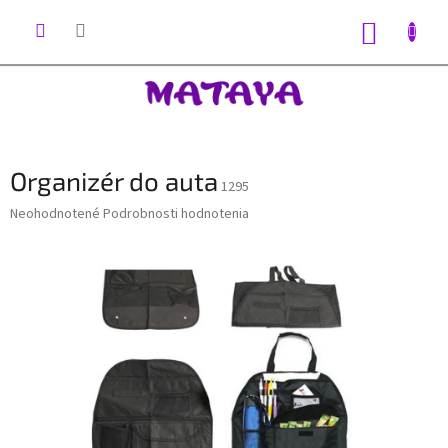
Prejsť
na
NÁKUP
obsah
KOŠÍK
Organizér do auta
1295
Priemerné
Neohodnotené
Podrobnosti hodnotenia
hodnotenie
produktu
je
0,0
z
5
hviezdičiek.