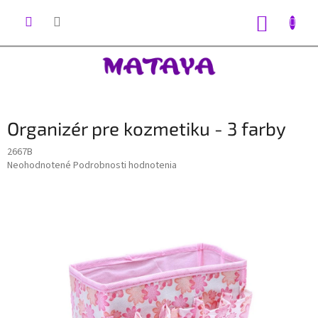
Prejsť
na
NÁKUP
obsah
KOŠÍK
Organizér pre kozmetiku - 3 farby
2667B
Priemerné
Neohodnotené
Podrobnosti hodnotenia
hodnotenie
produktu
je
0,0
z
5
hviezdičiek.