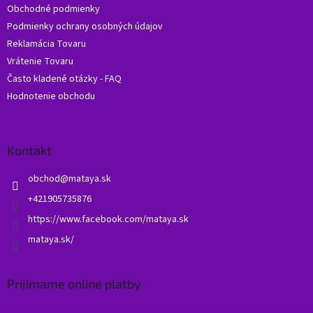
Obchodné podmienky
e
Podmienky ochrany osobných údajov
Reklamácia Tovaru
Vrátenie Tovaru
Často kladené otázky - FAQ
Hodnotenie obchodu
Kontakt
obchod
@
mataya.sk
+421905735876
https://www.facebook.com/mataya.sk
mataya.sk/
Prijímame online platby