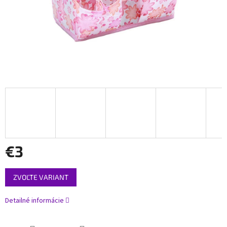
€3
Jednotková
ZVOĽTE VARIANT
cena:
Detailné informácie