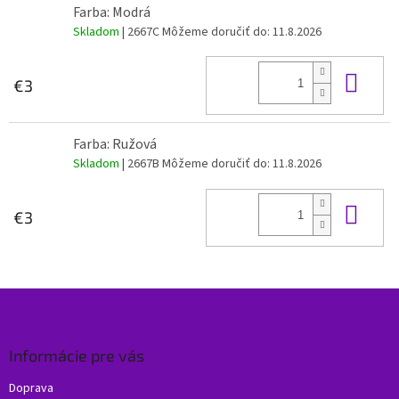
Farba: Modrá
Skladom
| 2667C
Môžeme doručiť do:
11.8.2026
Do 
€3
Farba: Ružová
Skladom
| 2667B
Môžeme doručiť do:
11.8.2026
Do 
€3
Z
á
p
ä
Informácie pre vás
t
Doprava
i