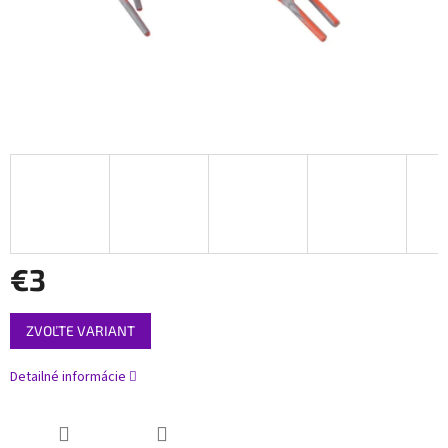
€3
Jednotková
ZVOĽTE VARIANT
cena:
Detailné informácie