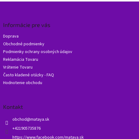
Z
á
p
ä
Informácie pre vás
t
Doprava
i
Obchodné podmienky
e
Podmienky ochrany osobných údajov
Reklamácia Tovaru
Vrátenie Tovaru
Často kladené otázky - FAQ
Hodnotenie obchodu
Kontakt
obchod
@
mataya.sk
+421905735876
https://www.facebook.com/mataya.sk