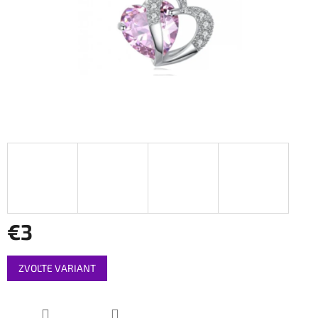
€3
Jednotková
ZVOĽTE VARIANT
cena: