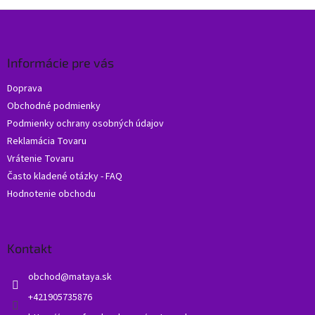
Z
á
p
ä
Informácie pre vás
t
Doprava
i
Obchodné podmienky
e
Podmienky ochrany osobných údajov
Reklamácia Tovaru
Vrátenie Tovaru
Často kladené otázky - FAQ
Hodnotenie obchodu
Kontakt
obchod
@
mataya.sk
+421905735876