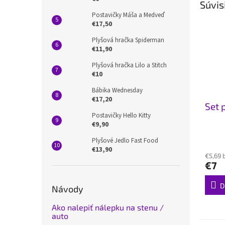
Súvis
Postavičky Máša a Medveď
€17,50
Plyšová hračka Spiderman
€11,90
Plyšová hračka Lilo a Stitch
€10
Bábika Wednesday
€17,20
Set 
Postavičky Hello Kitty
€9,90
Plyšové Jedlo Fast Food
€13,90
€5,69 
€7
D
Návody
Ako nalepiť nálepku na stenu /
auto