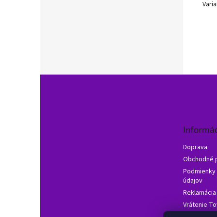
Varia
Z
á
p
ä
t
Informác
i
e
Doprava
Obchodné 
Podmienky 
údajov
Reklamácia
Vrátenie To
Často klade