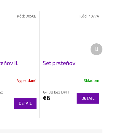
Kód:
3050B
Kód:
4077A
Ďalší
produkt
eňov II.
Set prsteňov
Vypredané
Skladom
ez
€4,88 bez DPH
€6
DETAIL
DETAIL