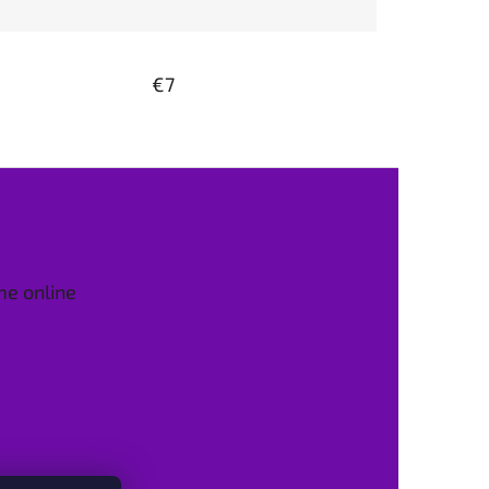
€7
me online