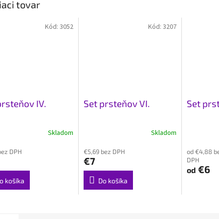
iaci tovar
Kód:
3052
Kód:
3207
prsteňov IV.
Set prsteňov VI.
Set prst
Skladom
Skladom
bez DPH
€5,69 bez DPH
od €4,88 b
€7
DPH
€6
od
o košíka
Do košíka