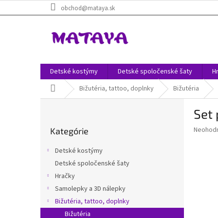
Prejsť
obchod@mataya.sk
na
obsah
Detské kostýmy
Detské spoločenské šaty
H
Domov
Bižutéria, tattoo, doplnky
Bižutéria
B
Set 
o
Preskočiť
č
Priemer
Neohod
Kategórie
kategórie
n
hodnote
ý
produkt
Detské kostýmy
p
je
Detské spoločenské šaty
0,0
a
z
Hračky
n
5
e
Samolepky a 3D nálepky
hviezdič
l
Bižutéria, tattoo, doplnky
Bižutéria