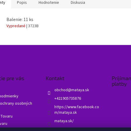
nty
Popis
Hodnotenie
Diskusia
Balenie: 11 ks
Vypredané
| 3723B
ie pre vás
Kontakt
Prijíma
platby
obchod
@
mataya.sk
podmienky
+421905735876
ochrany osobných
https://www.facebook.co
m/mataya.sk
 Tovaru
mataya.sk/
varu
né otázky - FAQ