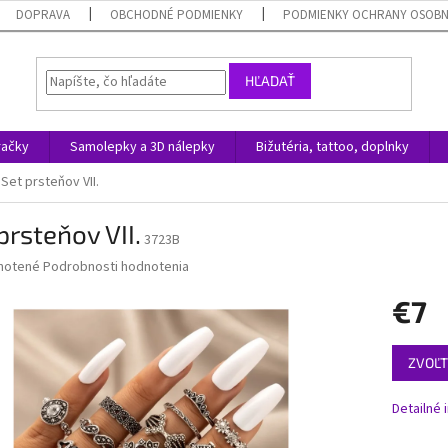
DOPRAVA
OBCHODNÉ PODMIENKY
PODMIENKY OCHRANY OSOB
HĽADAŤ
račky
Samolepky a 3D nálepky
Bižutéria, tattoo, doplnky
Set prsteňov VII.
prsteňov VII.
3723B
né
notené
Podrobnosti hodnotenia
nie
€7
u
Jednotk
ZVOĽT
cena:
iek.
Detailné 