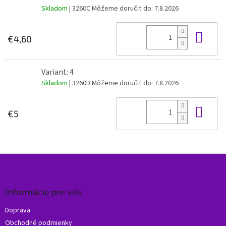
Skladom
| 3260C
Môžeme doručiť do:
7.8.2026
Do 
€4,60
Variant: 4
Skladom
| 3260D
Môžeme doručiť do:
7.8.2026
Do 
€5
Z
á
p
ä
Informácie pre vás
t
Doprava
i
Obchodné podmienky
e