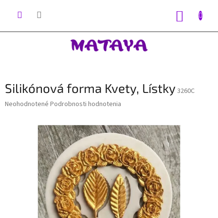
Prejsť
na
NÁKUP
obsah
KOŠÍK
Silikónová forma Kvety, Lístky
3260C
Priemerné
Neohodnotené
Podrobnosti hodnotenia
hodnotenie
produktu
je
0,0
z
5
hviezdičiek.