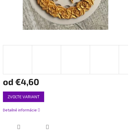
od
€4,60
Jednotková
ZVOĽTE VARIANT
cena:
Detailné informácie